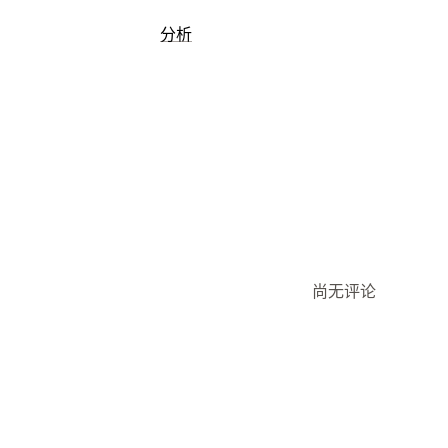
定向
分析
受众细分
类似受众
自定义受众
人口统
客户行为
基于时间
AI 定向
再营销
实时跟踪
活动跟踪
事件跟踪
细分
页
宣传活动管理
忠诚度分析
AI 优化
自动化宣传活动
竞价优化
视
营销和销售
绩效分析
AI 洞察
营销归因
结账分析
ROAS
漏
A/B 测试
绩效跟踪
广告支出
互动指标
视觉和报告
每次获客成本
控制面板
人口统计分析
分析控制面板
自定义控制面板
自定义
尚无评论