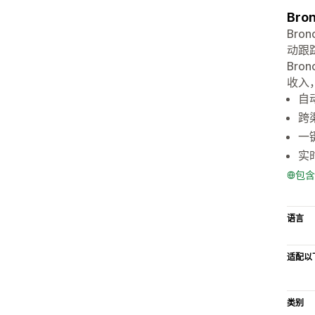
Br
Bro
动跟
Br
收入
自
跨
一
实
包含
语言
适配以
类别