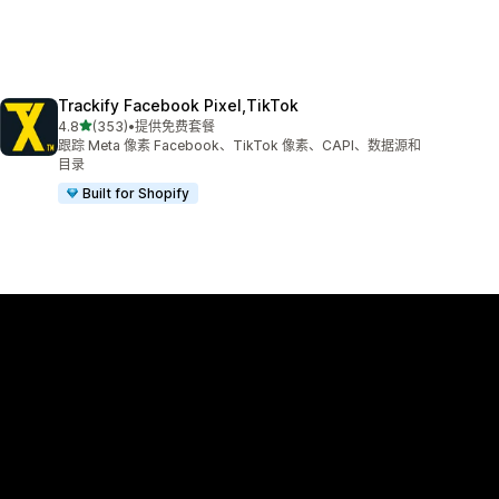
Trackify Facebook Pixel,TikTok
星（满分 5 星）
4.8
(353)
•
提供免费套餐
总共 353 条评论
跟踪 Meta 像素 Facebook、TikTok 像素、CAPI、数据源和
目录
Built for Shopify