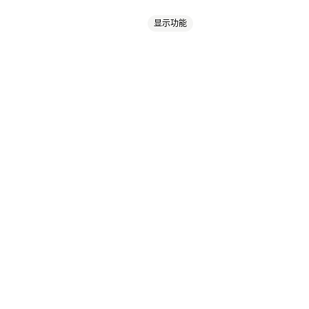
显示功能
计
设备
基于地点
行为
平台
面浏览量
生命周期价值 (LTV)
频广告
广告交易平台
斗分析
像素跟踪
ROI 分析
点击率
转化跟踪
展示次数
流量来源
报告
数据导出
报告安排