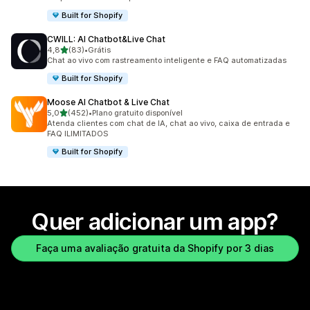
Built for Shopify
CWILL: AI Chatbot&Live Chat
de 5 estrelas
4,8
(83)
•
Grátis
83 avaliações ao todo
Chat ao vivo com rastreamento inteligente e FAQ automatizadas
Built for Shopify
Moose AI Chatbot & Live Chat
de 5 estrelas
5,0
(452)
•
Plano gratuito disponível
452 avaliações ao todo
Atenda clientes com chat de IA, chat ao vivo, caixa de entrada e
FAQ ILIMITADOS
Built for Shopify
Quer adicionar um app?
Faça uma avaliação gratuita da Shopify por 3 dias