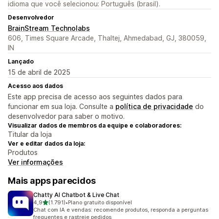
idioma que você selecionou: Português (brasil).
Desenvolvedor
BrainStream Technolabs
606, Times Square Arcade, Thaltej, Ahmedabad, GJ, 380059,
IN
Lançado
15 de abril de 2025
Acesso aos dados
Este app precisa de acesso aos seguintes dados para
funcionar em sua loja. Consulte a
política de privacidade
do
desenvolvedor para saber o motivo.
Visualizar dados de membros da equipe e colaboradores:
Titular da loja
Ver e editar dados da loja:
Produtos
Ver informações
Mais apps parecidos
Chatty AI Chatbot & Live Chat
de 5 estrelas
4,9
(1.791)
•
Plano gratuito disponível
1791 avaliações ao todo
Chat com IA e vendas: recomende produtos, responda a perguntas
frequentes e rastreie pedidos