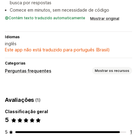
busca por respostas
Comece em minutos, sem necessidade de código
Contém texto traduzido automaticamente
Mostrar original
Idiomas
inglês
Este app não está traduzido para português (Brasil)
Categorias
Perguntas frequentes
Mostrar os recursos
Opções de exibição
Menus verticais
Barra lateral
Avaliações
(1)
Página de perguntas frequentes
Responsividade para dispositivos móveis
Classificação geral
Fonte e cor personalizadas
5
5
1