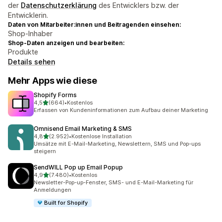
der
Datenschutzerklärung
des Entwicklers bzw. der
Entwicklerin.
Daten von Mitarbeiter:innen und Beitragenden einsehen:
Shop-Inhaber
Shop-Daten anzeigen und bearbeiten:
Produkte
Details sehen
Mehr Apps wie diese
Shopify Forms
von 5 Sternen
4,5
(664)
•
Kostenlos
664 Rezensionen insgesamt
Erfassen von Kundeninformationen zum Aufbau deiner Marketing
Omnisend Email Marketing & SMS
von 5 Sternen
4,8
(2.952)
•
Kostenlose Installation
2952 Rezensionen insgesamt
Umsätze mit E-Mail-Marketing, Newslettern, SMS und Pop-ups
steigern
SendWILL Pop up Email Popup
von 5 Sternen
4,9
(7.480)
•
Kostenlos
7480 Rezensionen insgesamt
Newsletter-Pop-up-Fenster, SMS- und E-Mail-Marketing für
Anmeldungen
Built for Shopify