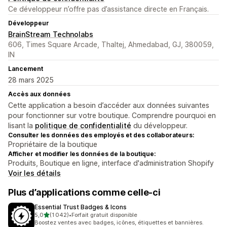
Ce développeur n’offre pas d’assistance directe en Français.
Développeur
BrainStream Technolabs
606, Times Square Arcade, Thaltej, Ahmedabad, GJ, 380059,
IN
Lancement
28 mars 2025
Accès aux données
Cette application a besoin d’accéder aux données suivantes
pour fonctionner sur votre boutique. Comprendre pourquoi en
lisant la
politique de confidentialité
du développeur.
Consulter les données des employés et des collaborateurs:
Propriétaire de la boutique
Afficher et modifier les données de la boutique:
Produits, Boutique en ligne, interface d'administration Shopify
Voir les détails
Plus d’applications comme celle-ci
Essential Trust Badges & Icons
étoile(s) sur 5
5,0
(1 042)
•
Forfait gratuit disponible
1042 avis au total
Boostez ventes avec badges, icônes, étiquettes et bannières.