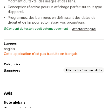
modifiant du texte, des images et des liens.
Conception réactive pour un affichage parfait sur tout type
d’appareil.
Programmez des bannières en définissant des dates de
début et de fin pour automatiser vos promotions.
Contient du texte traduit automatiquement
Afficher l’original
Langues
anglais
Cette application n’est pas traduite en français
Catégories
Bannières
Afficher les fonctionnalités
Type de bannière
Barre d’annonce
Avis
Personnalisation
Note globale
Position de bannière
Animations
Affichage fixe