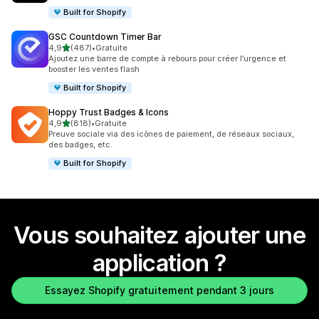
Built for Shopify
GSC Countdown Timer Bar
étoile(s) sur 5
4,9
(487)
•
Gratuite
487 avis au total
Ajoutez une barre de compte à rebours pour créer l’urgence et
booster les ventes flash
Built for Shopify
Hoppy Trust Badges & Icons
étoile(s) sur 5
4,9
(818)
•
Gratuite
818 avis au total
Preuve sociale via des icônes de paiement, de réseaux sociaux,
des badges, etc.
Built for Shopify
Vous souhaitez ajouter une
application ?
Essayez Shopify gratuitement pendant 3 jours