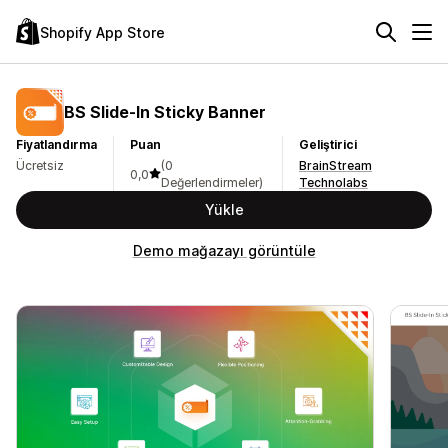
Shopify App Store
BS Slide‑In Sticky Banner
Fiyatlandırma
Puan
Geliştirici
Ücretsiz
(0
BrainStream
0,0
Değerlendirmeler)
Technolabs
Yükle
Demo mağazayı görüntüle