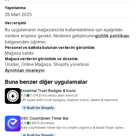
Yayınlanma
28 Mart 2025
Veri erişimi
Bu uygulamanın mağazanızda kullanılabilmesi için aşağıdaki
verilere erişmesi gerekir. Nedenini geliştiricinin
gizlilik politikası
belgesinden öğrenin.
Personel ve katkıda bulunan verilerini görüntüle:
Mağaza sahibi
Mağaza verilerini görüntüle ve düzenle:
Ürünler, Online Mağaza, Shopify yöneticisi
Ayrıntıları inceleyin
Buna benzer diğer uygulamalar
Essential Trust Badges & Icons
5 yıldız üzerinden
5,0
(1.042)
•
Ücretsiz plan mevcut
toplam 1042 değerlendirme
Lift sales with trust badges, feature icons, labels & banners
Built for Shopify
GSC Countdown Timer Bar
5 yıldız üzerinden
4,9
(487)
•
Ücretsiz
toplam 487 değerlendirme
Add countdown timer bar to create urgency & boost flash sales
Built for Shopify