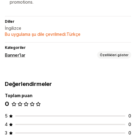
promotions.
Diller
İngilizce
Bu uygulama şu dile çevrilmedi:Türkçe
Kategoriler
Banner’lar
Özellikleri göster
Banner türü
Duyuru çubuğu
Değerlendirmeler
Özelleştirme
Toplam puan
Banner konumu
Animasyonlar
Yapışkan ekran
0
5
0
4
0
3
0