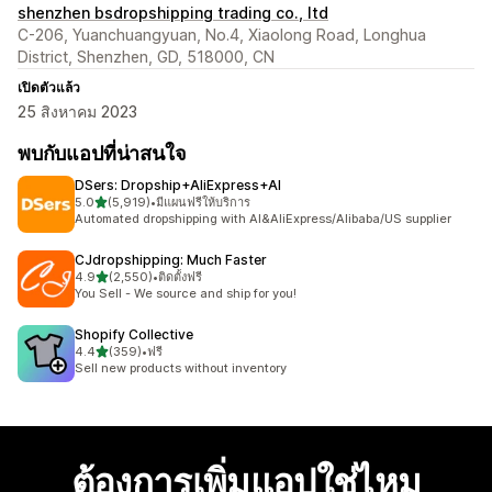
shenzhen bsdropshipping trading co., ltd
C-206, Yuanchuangyuan, No.4, Xiaolong Road, Longhua
District, Shenzhen, GD, 518000, CN
เปิดตัวแล้ว
25 สิงหาคม 2023
พบกับแอปที่น่าสนใจ
DSers: Dropship+AliExpress+AI
เต็ม 5 ดาว
5.0
(5,919)
•
มีแผนฟรีให้บริการ
ทั้งหมด 5919 รีวิว
Automated dropshipping with AI&AliExpress/Alibaba/US supplier
CJdropshipping: Much Faster
เต็ม 5 ดาว
4.9
(2,550)
•
ติดตั้งฟรี
ทั้งหมด 2550 รีวิว
You Sell - We source and ship for you!
Shopify Collective
เต็ม 5 ดาว
4.4
(359)
•
ฟรี
ทั้งหมด 359 รีวิว
Sell new products without inventory
ต้องการเพิ่มแอปใช่ไหม