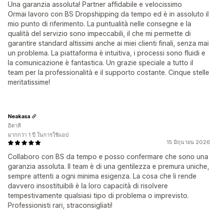
Una garanzia assoluta! Partner affidabile e velocissimo
Ormai lavoro con BS Dropshipping da tempo ed è in assoluto il
mio punto di riferimento. La puntualità nelle consegne e la
qualità del servizio sono impeccabili, il che mi permette di
garantire standard altissimi anche ai miei clienti finali, senza mai
un problema. La piattaforma è intuitiva, i processi sono fluidi e
la comunicazione è fantastica. Un grazie speciale a tutto il
team per la professionalità e il supporto costante. Cinque stelle
meritatissime!
Neakasa
อิตาลี
มากกว่า 1 ปี ในการใช้แอป
15 มิถุนายน 2026
Collaboro con BS da tempo e posso confermare che sono una
garanzia assoluta. Il team è di una gentilezza e premura uniche,
sempre attenti a ogni minima esigenza. La cosa che li rende
davvero insostituibili è la loro capacità di risolvere
tempestivamente qualsiasi tipo di problema o imprevisto.
Professionisti rari, straconsigliati!