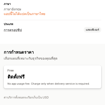
ภาษา
ภาษาอังกฤษ
แอปนี้ไม่ได้แปลเป็นภาษาไทย
ประเภท
การดรอปชิป
แสดงฟีเจอร์
สินค้าที่คุณขายได้
เสื้อผ้าและเครื่องประดับ
กระเป๋าและกระเป๋าเดินทาง
บ้านและสวน
การกำหนดราคา
สุขภาพและความงาม
อาหารและเครื่องดื่ม
อิเล็กทรอนิกส์
เลือกแผนที่เหมาะกับธุรกิจของคุณที่สุด
ของเล่นและเกม
สินค้ากีฬา
สินค้าสำหรับสัตว์เลี้ยง
ตำแหน่งที่ตั้งที่จัดหา
Free
จีน
ติดตั้งฟรี
No app usage fee. Charge only when delivery service is required.
ค่าบริการทั้งหมดจะเรียกเก็บเป็น USD