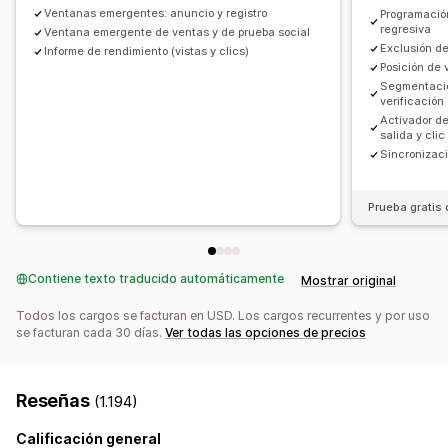
Ventanas emergentes: anuncio y registro
Programación
Segmentos de clientes
regresiva
Ventana emergente de ventas y de prueba social
Exclusión de
Informe de rendimiento (vistas y clics)
Posición de 
Segmentaci
verificación
Activador d
salida y clic
Sincronizaci
Prueba gratis 
Contiene texto traducido automáticamente
Mostrar original
Todos los cargos se facturan en USD. Los cargos recurrentes y por uso
se facturan cada 30 días.
Ver todas las opciones de precios
Reseñas
(1.194)
Calificación general