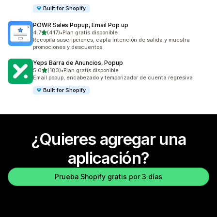
Built for Shopify
POWR Sales Popup, Email Pop up
de 5 estrellas
4.7
(417)
•
Plan gratis disponible
417 reseñas en total
Recopila suscripciones, capta intención de salida y muestra
promociones y descuentos
Yeps Barra de Anuncios, Popup
de 5 estrellas
5.0
(183)
•
Plan gratis disponible
183 reseñas en total
Email popup, encabezado y temporizador de cuenta regresiva
Built for Shopify
¿Quieres agregar una
aplicación?
Prueba Shopify gratis por 3 días