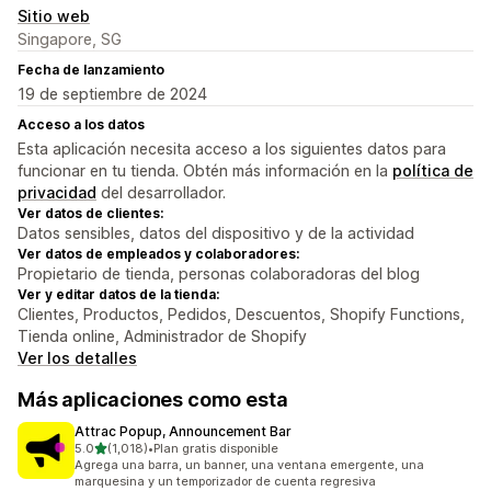
Sitio web
Singapore, SG
Fecha de lanzamiento
19 de septiembre de 2024
Acceso a los datos
Esta aplicación necesita acceso a los siguientes datos para
funcionar en tu tienda. Obtén más información en la
política de
privacidad
del desarrollador.
Ver datos de clientes:
Datos sensibles, datos del dispositivo y de la actividad
Ver datos de empleados y colaboradores:
Propietario de tienda, personas colaboradoras del blog
Ver y editar datos de la tienda:
Clientes, Productos, Pedidos, Descuentos, Shopify Functions,
Tienda online, Administrador de Shopify
Ver los detalles
Más aplicaciones como esta
Attrac Popup, Announcement Bar
de 5 estrellas
5.0
(1,018)
•
Plan gratis disponible
1018 reseñas en total
Agrega una barra, un banner, una ventana emergente, una
marquesina y un temporizador de cuenta regresiva