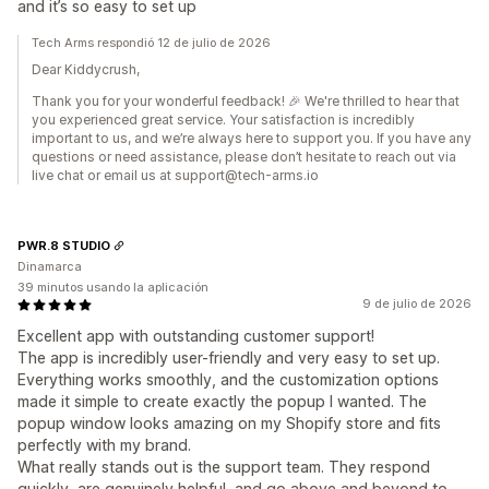
and it’s so easy to set up
Tech Arms respondió 12 de julio de 2026
Dear Kiddycrush,
Thank you for your wonderful feedback! 🎉 We're thrilled to hear that
you experienced great service. Your satisfaction is incredibly
important to us, and we’re always here to support you. If you have any
questions or need assistance, please don’t hesitate to reach out via
live chat or email us at support@tech-arms.io
PWR.8 STUDIO
Dinamarca
39 minutos usando la aplicación
9 de julio de 2026
Excellent app with outstanding customer support!
The app is incredibly user-friendly and very easy to set up.
Everything works smoothly, and the customization options
made it simple to create exactly the popup I wanted. The
popup window looks amazing on my Shopify store and fits
perfectly with my brand.
What really stands out is the support team. They respond
quickly, are genuinely helpful, and go above and beyond to