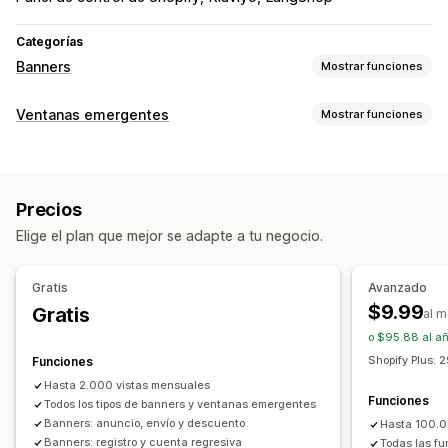
Categorías
Banners
Mostrar funciones
Tipo de banner
Ventanas emergentes
Mostrar funciones
Barra de anuncios
Suscriptor de correo electrónico
Tipos de ventanas emergentes
Envío gratis
Múltiples anuncios
Notificación
Ventanas emergentes de ventas
Página de producto
Promocional
Cuenta regresiva
Precios
Ventanas emergentes de correo electrónico
Descuentos
Personalización
Elige el plan que mejor se adapte a tu negocio.
Boletines
Banners
Anuncios
Verificación de edad
Posición del banner
Animaciones
Visualización fija
Ventanas emergentes personalizadas
Enlaces y botones
Fondos
Color y fuente
Gratis
Avanzado
Ventanas emergentes de gestión
CSS personalizado
Emojis
Múltiples idiomas
$9.99
Gratis
al 
Herramienta de edición
Plantillas
Fuentes personalizadas
Adaptación a dispositivos móviles
Cronogramas
o $95.88 al a
Traducción
Lista de captura de correos electrónicos
Segmentación geográfica
Segmentación por campaña
Shopify Plus:
Funciones
Campañas
Activadores y reglas
Automatizaciones
Segmentación por comportamiento
Hasta 2.000 vistas mensuales
Funciones
Segmentación
Todos los tipos de banners y ventanas emergentes
Segmentación
Informes
Informes y estadísticas
Banners: anuncio, envío y descuento
Hasta 100.0
Informes y estadísticas
Seguimiento
Banners: registro y cuenta regresiva
Todas las fu
Seguimiento del rendimiento
Informes de tráfico