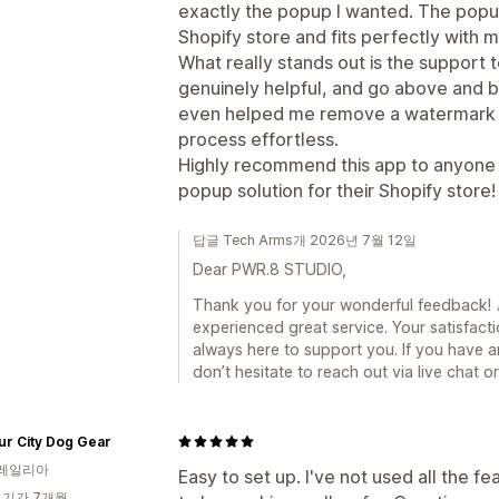
exactly the popup I wanted. The pop
Shopify store and fits perfectly with 
What really stands out is the support
genuinely helpful, and go above and b
even helped me remove a watermark 
process effortless.
Highly recommend this app to anyone lo
popup solution for their Shopify store!
답글 Tech Arms개 2026년 7월 12일
Dear PWR.8 STUDIO,
Thank you for your wonderful feedback! 🎉
experienced great service. Your satisfacti
always here to support you. If you have a
don’t hesitate to reach out via live chat 
r City Dog Gear
레일리아
Easy to set up. I've not used all the 
 기간 7개월