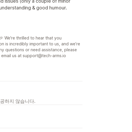
nd issues (only a couple of minor
 understanding & good humour.
 We're thrilled to hear that you
on is incredibly important to us, and we’re
ny questions or need assistance, please
or email us at support@tech-arms.io
제공하지 않습니다.