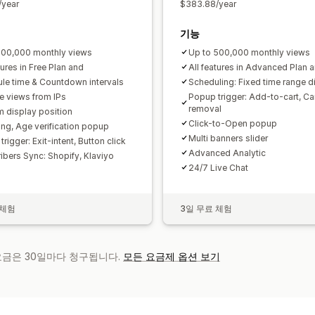
/year
$383.88/year
기능
100,000 monthly views
Up to 500,000 monthly views
tures in Free Plan and
All features in Advanced Plan a
le time & Countdown intervals
Scheduling: Fixed time range d
e views from IPs
Popup trigger: Add-to-cart, Ca
removal
 display position
Click-to-Open popup
ing, Age verification popup
Multi banners slider
rigger: Exit-intent, Button click
Advanced Analytic
ibers Sync: Shopify, Klaviyo
24/7 Live Chat
 체험
3일 무료 체험
 요금은 30일마다 청구됩니다.
모든 요금제 옵션 보기