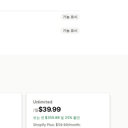
기능 표시
기능 표시
송
여러 공지
알림
제품 페이지
배너
공지 사항
연령 확인
링크 및 버튼
배경
색상 및 글꼴
모바일 반응형
일정
지역 타게팅
이메일 캡처 목록
캠페인
보고
분석
추적
Unlimited
$39.99
/월
또는 연 $359.88 및 25% 할인
Shopify Plus: $59.99/month;