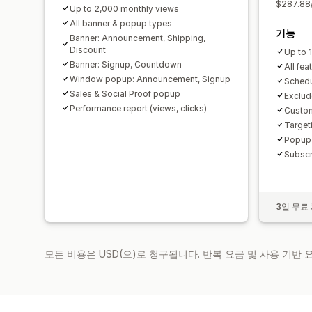
$287.88
Up to 2,000 monthly views
All banner & popup types
기능
Banner: Announcement, Shipping,
Discount
Up to 
Banner: Signup, Countdown
All fea
Window popup: Announcement, Signup
Schedu
Sales & Social Proof popup
Exclud
Performance report (views, clicks)
Custom
Target
Popup t
Subscr
3일 무료
모든 비용은 USD(으)로 청구됩니다. 반복 요금 및 사용 기반