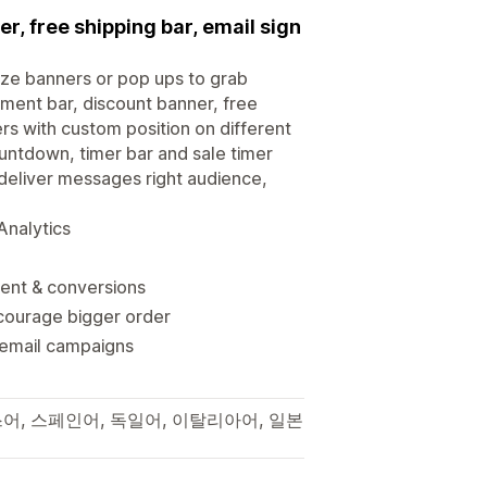
er, free shipping bar, email sign
ize banners or pop ups to grab
ement bar, discount banner, free
ers with custom position on different
untdown, timer bar and sale timer
deliver messages right audience,
Analytics
ment & conversions
courage bigger order
 email campaigns
스어, 스페인어, 독일어, 이탈리아어, 일본