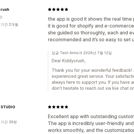
crush
탄
the app is good it shows the real tim
 기간 2개월
it is good for shopify and e-commerce
she guided so thoroughly, each and ev
recommended and it’s so easy to set 
답글 Tech Arms개 2026년 7월 12일
Dear Kiddycrush,
Thank you for your wonderful feedback! 🎉
experienced great service. Your satisfacti
always here to support you. If you have a
don’t hesitate to reach out via live chat 
 STUDIO
Excellent app with outstanding custo
 기간 39분
The app is incredibly user-friendly and
works smoothly, and the customization