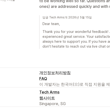
to be working well so far. Questions a
ones) are addressed quickly and with
답글 Tech Arms개 2026년 5월 15일
Dear team,
Thank you for your wonderful feedback! 🎉
experienced great service. Your satisfacti
always here to support you. If you have a
don’t hesitate to reach out via live chat 
개인정보처리방침
FAQ
이 개발자는 한국어(으)로 직접 지원을 
Tech Arms
웹사이트
Singapore, SG