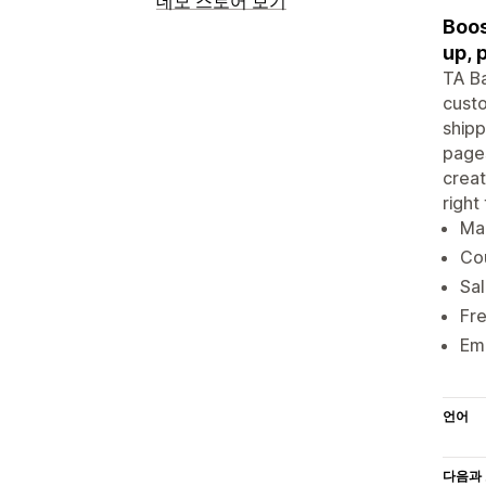
데모 스토어 보기
Boos
up, 
TA Ba
custo
shipp
pages
creat
right
Mar
Cou
Sal
Fre
Ema
언어
다음과 