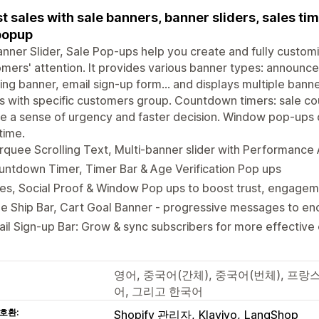
t sales with sale banners, banner sliders, sales tim
popup
nner Slider, Sale Pop-ups help you create and fully custom
mers' attention. It provides various banner types: announc
ing banner, email sign-up form... and displays multiple bann
 with specific customers group. Countdown timers: sale co
e a sense of urgency and faster decision. Window pop-ups 
 time.
quee Scrolling Text, Multi-banner slider with Performance 
ntdown Timer, Timer Bar & Age Verification Pop ups
es, Social Proof & Window Pop ups to boost trust, engage
e Ship Bar, Cart Goal Banner - progressive messages to en
il Sign-up Bar: Grow & sync subscribers for more effective
영어, 중국어(간체), 중국어(번체), 프랑
어, 그리고 한국어
호환:
Shopify 관리자
Klaviyo
LangShop