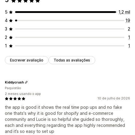
5
5
1,2 mil
4
19
3
2
2
1
1
1
Escrever avaliação
Todas as avaliações
Kiddycrush
Paquistão
2 meses usando o app
10 de julho de 2026
the app is good it shows the real time pop ups and no fake
one thats's why it is good for shopify and e-commerce
community and Lucie is so helpful she guided so thoroughly,
each and everything regarding the app highly recommended
and it’s so easy to set up