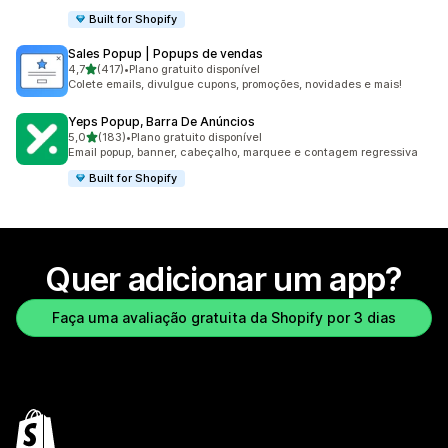
Built for Shopify
Sales Popup | Popups de vendas
de 5 estrelas
4,7
(417)
•
Plano gratuito disponível
417 avaliações ao todo
Colete emails, divulgue cupons, promoções, novidades e mais!
Yeps Popup, Barra De Anúncios
de 5 estrelas
5,0
(183)
•
Plano gratuito disponível
183 avaliações ao todo
Email popup, banner, cabeçalho, marquee e contagem regressiva
Built for Shopify
Quer adicionar um app?
Faça uma avaliação gratuita da Shopify por 3 dias