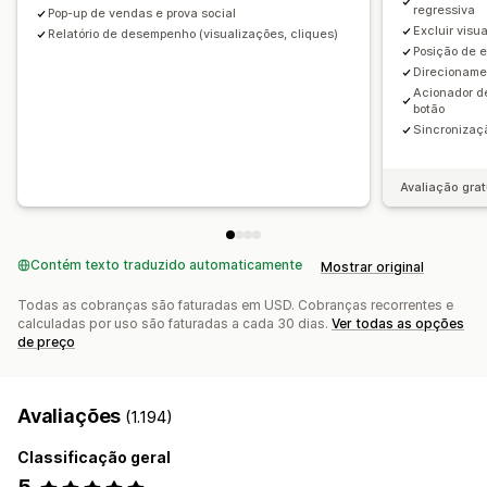
Segmentos de clientes
regressiva
Pop-up de vendas e prova social
Excluir visu
Relatório de desempenho (visualizações, cliques)
Posição de e
Direcioname
Acionador de
botão
Sincronizaçã
Avaliação grat
Contém texto traduzido automaticamente
Mostrar original
Todas as cobranças são faturadas em USD. Cobranças recorrentes e
calculadas por uso são faturadas a cada 30 dias.
Ver todas as opções
de preço
Avaliações
(1.194)
Classificação geral