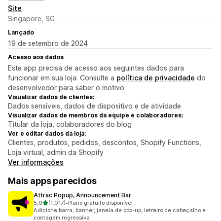
Site
Singapore, SG
Lançado
19 de setembro de 2024
Acesso aos dados
Este app precisa de acesso aos seguintes dados para
funcionar em sua loja. Consulte a
política de privacidade
do
desenvolvedor para saber o motivo.
Visualizar dados de clientes:
Dados sensíveis, dados de dispositivo e de atividade
Visualizar dados de membros da equipe e colaboradores:
Titular da loja, colaboradores do blog
Ver e editar dados da loja:
Clientes, produtos, pedidos, descontos, Shopify Functions,
Loja virtual, admin da Shopify
Ver informações
Mais apps parecidos
Attrac Popup, Announcement Bar
de 5 estrelas
5,0
(1.017)
•
Plano gratuito disponível
1017 avaliações ao todo
Adicione barra, banner, janela de pop-up, letreiro de cabeçalho e
contagem regressiva