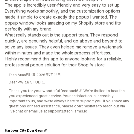
The app is incredibly user-friendly and very easy to set up.
Everything works smoothly, and the customization options
made it simple to create exactly the popup I wanted. The
popup window looks amazing on my Shopify store and fits
perfectly with my brand.
What really stands out is the support team. They respond
quickly, are genuinely helpful, and go above and beyond to
solve any issues. They even helped me remove a watermark
within minutes and made the whole process effortless.
Highly recommend this app to anyone looking for a reliable,
professional popup solution for their Shopify store!
Tech Arms已回复 2026年7月12日
Dear PWR.8 STUDIO,
Thank you for your wonderful feedback! 🎉 We're thrilled to hear that
you experienced great service. Your satisfaction is incredibly
important to us, and we’re always here to support you. If you have any
questions or need assistance, please don’t hesitate to reach out via
live chat or email us at support@tech-arms.io
Harbour City Dog Gear