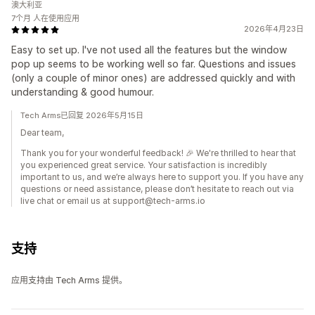
澳大利亚
7个月 人在使用应用
2026年4月23日
Easy to set up. I've not used all the features but the window
pop up seems to be working well so far. Questions and issues
(only a couple of minor ones) are addressed quickly and with
understanding & good humour.
Tech Arms已回复 2026年5月15日
Dear team,
Thank you for your wonderful feedback! 🎉 We're thrilled to hear that
you experienced great service. Your satisfaction is incredibly
important to us, and we’re always here to support you. If you have any
questions or need assistance, please don’t hesitate to reach out via
live chat or email us at support@tech-arms.io
支持
应用支持由 Tech Arms 提供。