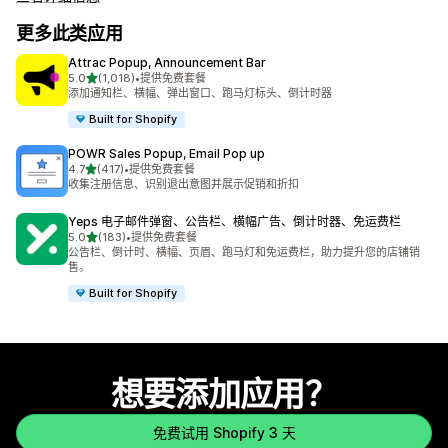
更多此类应用
Attrac Popup, Announcement Bar
星（满分 5 星）
5.0
(1,018)
•
提供免费套餐
总共 1018 条评论
添加通知栏、横幅、弹出窗口、跑马灯标头、倒计时器
Built for Shopify
POWR Sales Popup, Email Pop up
星（满分 5 星）
4.7
(417)
•
提供免费套餐
总共 417 条评论
收集注册信息、识别退出意图并展示促销和折扣
Yeps 电子邮件弹窗、公告栏、横幅广告、倒计时器、免运费栏
星（满分 5 星）
5.0
(183)
•
提供免费套餐
总共 183 条评论
公告栏、倒计时、横幅、页眉、跑马灯和免运费栏，助力提升您的店铺销
售。
Built for Shopify
想要添加应用？
免费试用 Shopify 3 天