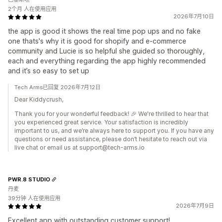
2个月 人在使用应用
2026年7月10日
the app is good it shows the real time pop ups and no fake
one thats's why it is good for shopify and e-commerce
community and Lucie is so helpful she guided so thoroughly,
each and everything regarding the app highly recommended
and it’s so easy to set up
Tech Arms已回复 2026年7月12日
Dear Kiddycrush,
Thank you for your wonderful feedback! 🎉 We're thrilled to hear that
you experienced great service. Your satisfaction is incredibly
important to us, and we’re always here to support you. If you have any
questions or need assistance, please don’t hesitate to reach out via
live chat or email us at support@tech-arms.io
PWR.8 STUDIO
丹麦
39分钟 人在使用应用
2026年7月9日
Excellent app with outstanding customer support!