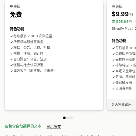
编辑器工具
模板
自定义字体
翻译
电子邮件获取名单
宣传活动
地理定位
宣传活动定向
行为定向
免费版
高级版
触发器和规则
自动化
定向
细分
报告
分析
跟踪
$9.99
免费
/月
分析和报告
或 $95.88/
绩效跟踪
流量报告
客户细分
Shopify Plu
特色功能
每月最多 2,000 次浏览量
特色功能
所有横幅和弹窗类型
横幅：公告、运费、折扣
每月最多 100
横幅：注册、倒计时
免费版的所有
窗口弹窗：公告、注册
安排时间及倒
促销与社会认同弹窗
排除特定 IP
成效报告（浏览量、点击量）
自定义显示位
定向、年龄验
弹窗触发器：
订阅者同步：Sho
3 天免费试用
包含自动翻译的文本
显示原文