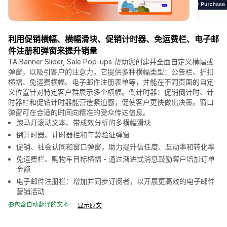
利用促销横幅、横幅滑块、促销计时器、免运费栏、电子邮
件注册和弹窗来提升销量
TA Banner Slider, Sale Pop-ups 帮助您创建并全面自定义横幅或
弹窗，以吸引客户的注意力。它提供多种横幅类型：公告栏、折扣
横幅、免运费横幅、电子邮件注册表单等，并能在不同页面的自定
义位置针对特定客户群展示多个横幅。倒计时器：促销倒计时、计
时器栏和促销计时器能营造紧迫感，促使客户更快做出决策。窗口
弹窗可在合适的时间向精准的受众传达信息。
跑马灯滚动文本、带成效分析的多横幅滑块
倒计时器、计时器栏和年龄验证弹窗
促销、社会认同和窗口弹窗，助力提升信任度、互动率和转化率
免运费栏、购物车目标横幅 - 通过渐进式消息鼓励客户增加订单
金额
电子邮件注册栏：增加并同步订阅者，以开展更高效的电子邮件
营销活动
包含自动翻译的文本
显示原文