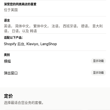
深受您的同类商店的喜爱
位于美国
语言
英语， 简体中文， 繁体中文， 法语， 西班牙语， 德语， 意大利
语， 日语，以及 韩语
适配以下产品：
Shopify 后台
Klaviyo
LangShop
类别
横幅
显示功能
横幅类型
弹出窗口
显示功能
公告栏
电子邮件注册
免运费
多个公告
通知
产品页面
促销
弹出窗口类型
倒计时
促销弹出窗口
电子邮件弹出窗口
折扣
新闻通讯
横幅
公告
自定义
定价
年龄验证
自定义弹出窗口
横幅位置
动画
粘性展示
链接和按钮
背景
颜色和字体
选择最适合您业务的套餐。
管理弹出窗口
自定义 CSS
表情符号
多语言
自动适应移动设备
安排日程