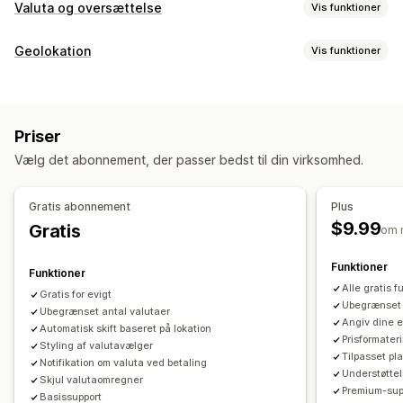
Valuta og oversættelse
Vis funktioner
Valutakonvertering
Geolokation
Vis funktioner
Geolokation
Betaling i lokal valuta
Satser i realtid
Blokering
Multivaluta
Skiftedesign
Prisvisning
Lande
Sprogoversættelse
Priser
Omdirigeringer
Automatisk omdirigering
Skiftedesign
Vælg det abonnement, der passer bedst til din virksomhed.
Land
Automatisk omdirigering
Manuel omdirigering
Sporing
Gratis abonnement
Plus
$9.99
Gratis
Indstillinger for tilpasning til lokale forhold
om 
Valutaskifter
Valutakonvertering
Funktioner
Funktioner
Alle gratis f
Gratis for evigt
Ubegrænset 
Ubegrænset antal valutaer
Angiv dine 
Automatisk skift baseret på lokation
Prisformater
Styling af valutavælger
Tilpasset pl
Notifikation om valuta ved betaling
Understøttel
Skjul valutaomregner
Premium-sup
Basissupport