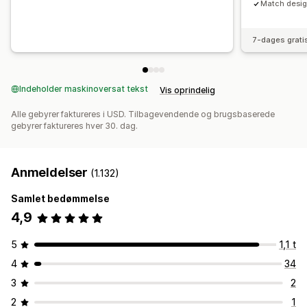
Match desig
7-dages grati
Indeholder maskinoversat tekst
Vis oprindelig
Alle gebyrer faktureres i USD. Tilbagevendende og brugsbaserede
gebyrer faktureres hver 30. dag.
Anmeldelser
(1.132)
Samlet bedømmelse
4,9
5
1,1 t
4
34
3
2
2
1