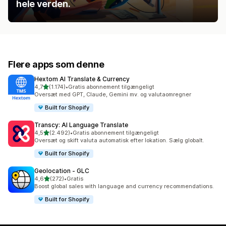
hele verden.
Flere apps som denne
Hextom AI Translate & Currency
ud af 5 stjerner
4,7
(1.174)
•
Gratis abonnement tilgængeligt
1174 anmeldelser i alt
Oversæt med GPT, Claude, Gemini mv. og valutaomregner
Built for Shopify
Transcy: AI Language Translate
ud af 5 stjerner
4,5
(2.492)
•
Gratis abonnement tilgængeligt
2492 anmeldelser i alt
Oversæt og skift valuta automatisk efter lokation. Sælg globalt.
Built for Shopify
Geolocation ‑ GLC
ud af 5 stjerner
4,6
(272)
•
Gratis
272 anmeldelser i alt
Boost global sales with language and currency recommendations.
Built for Shopify