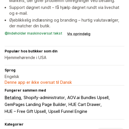
Markets, der giver problemfri omregninger ved betaling.
Support døgnet rundt – få hjælp døgnet rundt via livechat
og e-mail.
Øjeblikkelig indlæsning og branding – hurtig valutavælger,
der matcher din butik.
Indeholder maskinoversat tekst
Vis oprindelig
Populær hos butikker som din
Hjemmehørende i USA
Sprog
Engelsk
Denne app er ikke oversat til Dansk
Fungerer sammen med
Betaling
Shopify-administrator
AOV.ai Bundles Upsell
GemPages Landing Page Builder
HUE Cart Drawer
HUE – Free Gift Upsell
Upsell Funnel Engine
Kategorier