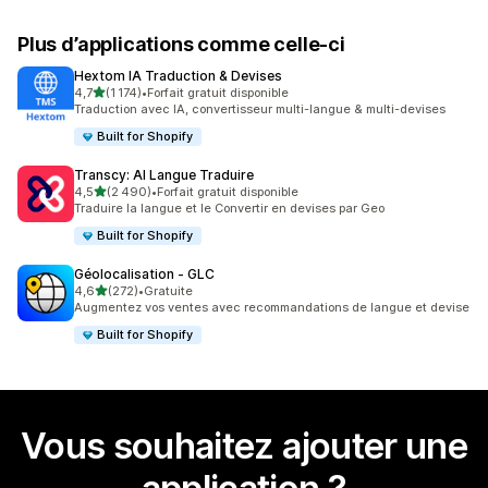
Plus d’applications comme celle-ci
Hextom IA Traduction & Devises
étoile(s) sur 5
4,7
(1 174)
•
Forfait gratuit disponible
1174 avis au total
Traduction avec IA, convertisseur multi-langue & multi-devises
Built for Shopify
Transcy: AI Langue Traduire
étoile(s) sur 5
4,5
(2 490)
•
Forfait gratuit disponible
2490 avis au total
Traduire la langue et le Convertir en devises par Geo
Built for Shopify
Géolocalisation ‑ GLC
étoile(s) sur 5
4,6
(272)
•
Gratuite
272 avis au total
Augmentez vos ventes avec recommandations de langue et devise
Built for Shopify
Vous souhaitez ajouter une