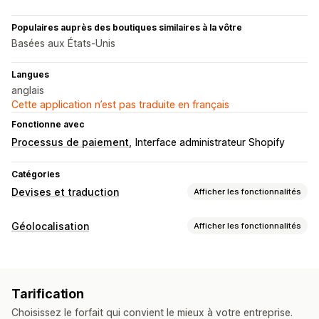
Populaires auprès des boutiques similaires à la vôtre
Basées aux États-Unis
Langues
anglais
Cette application n’est pas traduite en français
Fonctionne avec
Processus de paiement
Interface administrateur Shopify
Catégories
Devises et traduction
Afficher les fonctionnalités
Conversion de devises
Géolocalisation
Afficher les fonctionnalités
Géolocalisation
Paiement dans la devise locale
Blocage
Tarifs en temps réel
Devises multiples
Pays
Design du sélecteur
Affichage des prix
Tarification
Redirections
Traduction en plusieurs langues
Choisissez le forfait qui convient le mieux à votre entreprise.