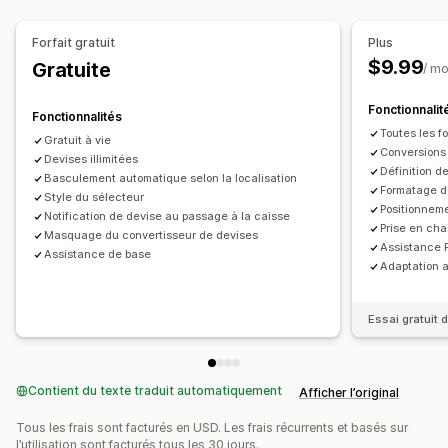
Pays
Redirection automatique
Redirection manuelle
Suivi
Redirection automatique
Design du sélecteur
Paramètres de localisation
Forfait gratuit
Plus
$9.99
Gratuite
Sélecteur de devise
Conversion de devises
/ mo
Fonctionnalit
Fonctionnalités
Toutes les f
Gratuit à vie
Conversions 
Devises illimitées
Définition d
Basculement automatique selon la localisation
Formatage d
Style du sélecteur
Positionnem
Notification de devise au passage à la caisse
Prise en cha
Masquage du convertisseur de devises
Assistance 
Assistance de base
Adaptation a
Essai gratuit d
Contient du texte traduit automatiquement
Afficher l’original
Tous les frais sont facturés en USD. Les frais récurrents et basés sur
l’utilisation sont facturés tous les 30 jours.