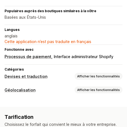
Populaires auprès des boutiques similaires à la vôtre
Basées aux États-Unis
Langues
anglais
Cette application n’est pas traduite en français
Fonctionne avec
Processus de paiement
Interface administrateur Shopify
Catégories
Devises et traduction
Afficher les fonctionnalités
Conversion de devises
Géolocalisation
Afficher les fonctionnalités
Géolocalisation
Paiement dans la devise locale
Blocage
Tarifs en temps réel
Devises multiples
Pays
Design du sélecteur
Affichage des prix
Tarification
Redirections
Traduction en plusieurs langues
Choisissez le forfait qui convient le mieux à votre entreprise.