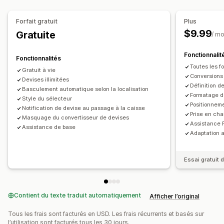
Pays
Redirection automatique
Redirection manuelle
Suivi
Redirection automatique
Design du sélecteur
Paramètres de localisation
Forfait gratuit
Plus
$9.99
Gratuite
Sélecteur de devise
Conversion de devises
/ mo
Fonctionnalit
Fonctionnalités
Toutes les f
Gratuit à vie
Conversions 
Devises illimitées
Définition d
Basculement automatique selon la localisation
Formatage d
Style du sélecteur
Positionnem
Notification de devise au passage à la caisse
Prise en cha
Masquage du convertisseur de devises
Assistance 
Assistance de base
Adaptation a
Essai gratuit d
Contient du texte traduit automatiquement
Afficher l’original
Tous les frais sont facturés en USD. Les frais récurrents et basés sur
l’utilisation sont facturés tous les 30 jours.