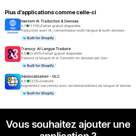
Plus d’applications comme celle-ci
Hextom IA Traduction & Devises
étoile(s) sur 5
4,7
(1 174)
•
Forfait gratuit disponible
1174 avis au total
Traduction avec IA, convertisseur multi-langue & multi-devises
Built for Shopify
Transcy: AI Langue Traduire
étoile(s) sur 5
4,5
(2 491)
•
Forfait gratuit disponible
2491 avis au total
Traduire la langue et le Convertir en devises par Geo
Built for Shopify
Géolocalisation ‑ GLC
étoile(s) sur 5
4,6
(272)
•
Gratuite
272 avis au total
Augmentez vos ventes avec recommandations de langue et devise
Built for Shopify
Vous souhaitez ajouter une