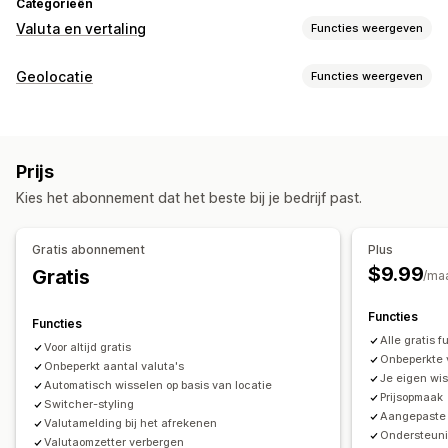
Categorieën
Valuta en vertaling
Functies weergeven
Valutaconversie
Geolocatie
Functies weergeven
Geolocatie
Checkout in lokale valuta
Tarieven in realtime
Blokkering
Meerdere valuta's
Ontwerp van wisselaar
Prijsweergave
Landen
Vertaling
Prijs
Omleidingen
Auto-redirect
Ontwerp van wisselaar
Kies het abonnement dat het beste bij je bedrijf past.
Land
Auto-redirect
Handmatige omleiding
Tracking
Lokalisatie-instellingen
Gratis abonnement
Plus
$9.99
Gratis
Valutawisselaar
Valutaconversie
/ma
Functies
Functies
Alle gratis f
Voor altijd gratis
Onbeperkte 
Onbeperkt aantal valuta's
Je eigen wis
Automatisch wisselen op basis van locatie
Prijsopmaak
Switcher-styling
Aangepaste 
Valutamelding bij het afrekenen
Ondersteuni
Valutaomzetter verbergen