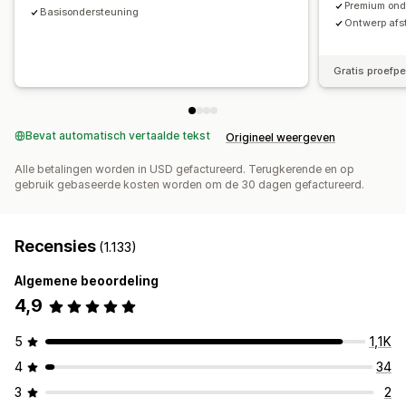
Premium ond
Basisondersteuning
Ontwerp afs
Gratis proefp
Bevat automatisch vertaalde tekst
Origineel weergeven
Alle betalingen worden in USD gefactureerd. Terugkerende en op
gebruik gebaseerde kosten worden om de 30 dagen gefactureerd.
Recensies
(1.133)
Algemene beoordeling
4,9
5
1,1K
4
34
3
2