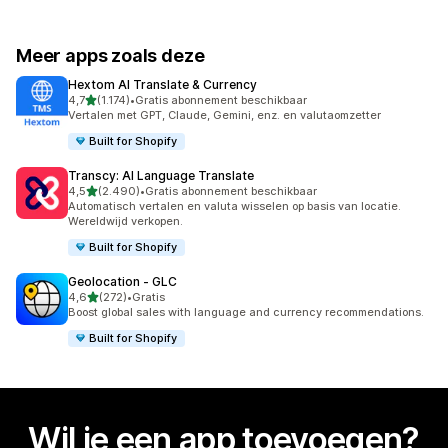
Meer apps zoals deze
Hextom AI Translate & Currency
van 5 sterren
4,7
(1.174)
•
Gratis abonnement beschikbaar
1174 recensies in totaal
Vertalen met GPT, Claude, Gemini, enz. en valutaomzetter
Built for Shopify
Transcy: AI Language Translate
van 5 sterren
4,5
(2.490)
•
Gratis abonnement beschikbaar
2490 recensies in totaal
Automatisch vertalen en valuta wisselen op basis van locatie.
Wereldwijd verkopen.
Built for Shopify
Geolocation ‑ GLC
van 5 sterren
4,6
(272)
•
Gratis
272 recensies in totaal
Boost global sales with language and currency recommendations.
Built for Shopify
Wil je een app toevoegen?