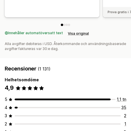
Prova gratis i
Innehåller automatöversatt text
Visa original
Alla avgifter debiteras i USD. Återkommande och användningsbaserade
avgifter faktureras var 30:e dag.
Recensioner
(1 131)
Helhetsomdöme
4,9
5
1,1 tn
4
35
3
2
2
1