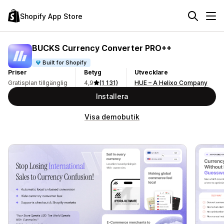
Shopify App Store
BUCKS Currency Converter PRO++
Built for Shopify
Priser
Betyg
Utvecklare
Gratisplan tillgänglig
4,9
(1 131)
HUE – A Helixo Company
Installera
Visa demobutik