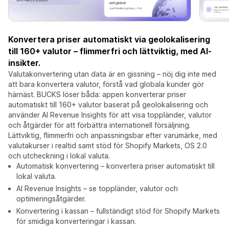
Konvertera priser automatiskt via geolokalisering
till 160+ valutor – flimmerfri och lättviktig, med AI-
insikter.
Valutakonvertering utan data är en gissning – nöj dig inte med
att bara konvertera valutor, förstå vad globala kunder gör
härnäst. BUCKS löser båda: appen konverterar priser
automatiskt till 160+ valutor baserat på geolokalisering och
använder AI Revenue Insights för att visa toppländer, valutor
och åtgärder för att förbättra internationell försäljning.
Lättviktig, flimmerfri och anpassningsbar efter varumärke, med
valutakurser i realtid samt stöd för Shopify Markets, OS 2.0
och utcheckning i lokal valuta.
Automatisk konvertering – konvertera priser automatiskt till
lokal valuta.
AI Revenue Insights – se toppländer, valutor och
optimeringsåtgärder.
Konvertering i kassan – fullständigt stöd för Shopify Markets
för smidiga konverteringar i kassan.