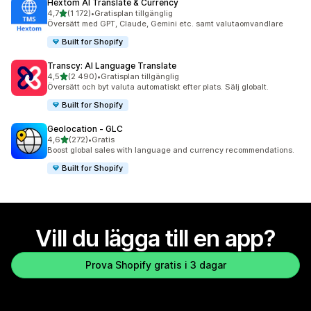
Hextom AI Translate & Currency
av 5 stjärnor
4,7
(1 172)
•
Gratisplan tillgänglig
1172 recensioner totalt
Översätt med GPT, Claude, Gemini etc. samt valutaomvandlare
Built for Shopify
Transcy: AI Language Translate
av 5 stjärnor
4,5
(2 490)
•
Gratisplan tillgänglig
2490 recensioner totalt
Översätt och byt valuta automatiskt efter plats. Sälj globalt.
Built for Shopify
Geolocation ‑ GLC
av 5 stjärnor
4,6
(272)
•
Gratis
272 recensioner totalt
Boost global sales with language and currency recommendations.
Built for Shopify
Vill du lägga till en app?
Prova Shopify gratis i 3 dagar