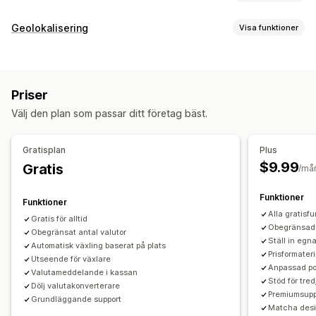
Valutakonvertering
Geolokalisering
Visa funktioner
Geolokalisering
Betalning i lokal valuta
Realtidspriser
Blockering
Flera valutor
Växlingsdesign
Prisvisning
Länder
Översättning till andra språk
Priser
Omdirigeringar
Automatisk omdirigering
Växlingsdesign
Välj den plan som passar ditt företag bäst.
Land
Automatisk omdirigering
Manuell omdirigering
Spårning
Gratisplan
Plus
$9.99
Gratis
Lokaliseringsinställningar
/må
Valutaväxlare
Valutakonvertering
Funktioner
Funktioner
Alla gratisf
Gratis för alltid
Obegränsade
Obegränsat antal valutor
Ställ in egn
Automatisk växling baserat på plats
Prisformater
Utseende för växlare
Anpassad po
Valutameddelande i kassan
Stöd för tre
Dölj valutakonverterare
Premiumsupp
Grundläggande support
Matcha desi