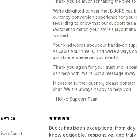
Thank you so much for taking the time to 
We're delighted to hear that BUCKS has 
currency conversion experience for your in
rewarding to know that our support team 
switcher to match your store's layout and
wanted.
Your kind words about our hands-on supp
valuable your time is, and we're always co
assistance whenever you need it.
Thank you again for your trust and recomm
can help with, we're just a message away.
In case of further queries, please contact
chat. We are always happy to help you.
- Helixo Support Team
a Africa
Bucks has been exceptional from day o
น ในการใช้แอป
knowledgeable, responsive, and truly 