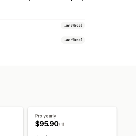
แสดงฟีเจอร์
แสดงฟีเจอร์
กุลเงินท้องถิ่น
การออกแบบตัวสวิตช์
การแสดงราคา
ิตช์
่ยนเส้นทางด้วยตนเอง
การติดตาม
Pro yearly
$95.90
/ ปี