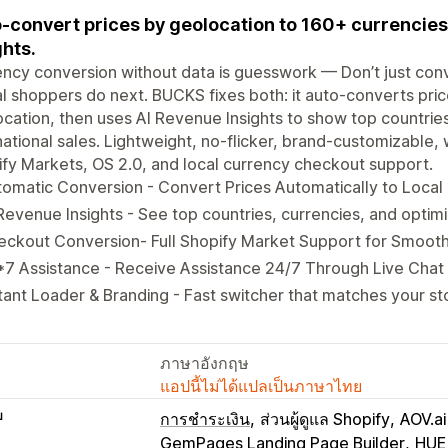
-convert prices by geolocation to 160+ currencies 
ghts.
ncy conversion without data is guesswork — Don’t just con
l shoppers do next. BUCKS fixes both: it auto-converts pri
cation, then uses AI Revenue Insights to show top countries
national sales. Lightweight, no-flicker, brand-customizable,
fy Markets, OS 2.0, and local currency checkout support.
omatic Conversion - Convert Prices Automatically to Local
Revenue Insights - See top countries, currencies, and optimi
eckout Conversion- Full Shopify Market Support for Smoot
7 Assistance - Receive Assistance 24/7 Through Live Chat
tant Loader & Branding - Fast switcher that matches your st
ภาษาอังกฤษ
แอปนี้ไม่ได้แปลเป็นภาษาไทย
บ
การชำระเงิน
ส่วนผู้ดูแล Shopify
AOV.ai
GemPages Landing Page Builder
HUE