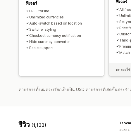
ฟีเจอร์
ฟีเจอร์
All fre
FREE for life
Unlimi
Unlimited currencies
Set yo
Auto-switch based on location
Price 
Switcher styling
Custom
Checkout currency notification
Third-
Hide currency converter
Premiu
Basic support
Match 
ทดลองใช้ง
ค่าบริการทั้งหมดจะเรียกเก็บเป็น USD ค่าบริการที่เกิดขึ้นประ
รีวิว
Trova
(1,133)
สหรัฐอเ