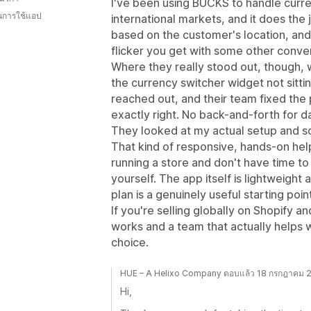
I've been using BUCKS to handle curr
ในการใช้แอป
international markets, and it does the 
based on the customer's location, and 
flicker you get with some other conve
Where they really stood out, though, w
the currency switcher widget not sittin
reached out, and their team fixed the p
exactly right. No back-and-forth for d
They looked at my actual setup and so
That kind of responsive, hands-on hel
running a store and don't have time t
yourself. The app itself is lightweight
plan is a genuinely useful starting point
If you're selling globally on Shopify 
works and a team that actually helps wh
choice.
HUE – A Helixo Company ตอบแล้ว 18 กรกฎาคม 
Hi,