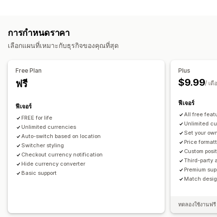
การบล็อก
อัตราราคาแบบเรียลไทม์
หลายสกุลเงิน
การออกแบบตัวสวิตช์
ประเทศ
การแสดงราคา
การกำหนดราคา
การเปลี่ยนเส้นทาง
การแปลภาษา
เลือกแผนที่เหมาะกับธุรกิจของคุณที่สุด
ประเทศ
เปลี่ยนเส้นทางอัตโนมัติ
การเปลี่ยนเส้นทางด้วยตนเอง
เปลี่ยนเส้นทางอัตโนมัติ
การออกแบบตัวสวิตช์
การติดตาม
Free Plan
Plus
$9.99
ฟรี
การตั้งค่าการแปล
/ เดื
ตัวสลับสกุลเงิน
การแปลงสกุลเงิน
ฟีเจอร์
ฟีเจอร์
All free feat
FREE for life
Unlimited c
Unlimited currencies
Set your own
Auto-switch based on location
Price format
Switcher styling
Custom posit
Checkout currency notification
Third-party 
Hide currency converter
Premium sup
Basic support
Match design
ทดลองใช้งานฟรี 