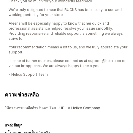
Thank you so much for your wonderful feedback.
We’re truly delighted to hear that BUCKS has been easy to use and
working perfectly for your store.
Aleena will be especially happy to know that her quick and
professional assistance helped resolve your issue smoothly.
Providing responsive and reliable support is something we always
strive for.
Your recommendation means a lot to us, and we truly appreciate your
support.
In case of further queries, please contact us at support@helixo.co or
via our in-app chat. We are always happy to help you.
- Helixo Support Team
ความช่วยเหลือ
ให้ความช่วยเหลือสำหรับแอปโดย HUE – A Helixo Company
แหล่งข้อมูล
นโยบายความเป็นส่วนตัว