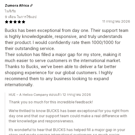
Zumora Africa
ไนจีเรีย
9 เดือน ในการใช้แอป
11 กรกฎาคม 2026
Bucks has been exceptional from day one. Their support team
is highly knowledgeable, responsive, and truly understands
their product. I would confidently rate them 1000/1000 for
their outstanding service.
Their solution has filled a major gap for my store, making it
much easier to serve customers in the international market.
Thanks to Bucks, we've been able to deliver a far better
shopping experience for our global customers. I highly
recommend them to any business looking to expand
internationally.
HUE – A Helixo Company ตอบแล้ว 12 กรกฎาคม 2026
Thank you so much for this incredible feedback!
We’re thrilled to know BUCKS has been exceptional for you right from
day one and that our support team could make a real difference with
their knowledge and responsiveness.
It’s wonderful to hear that BUCKS has helped fill a major gap in your
store and made serving international customers so much easier.