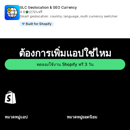
GLC Geolocation & GEO Currency
เต็ม 5 ดาว
4.6
(272)
•
ฟรี
ทั้งหมด 272 รีวิว
Smart geolocation: country, language, multi currency switcher
Built for Shopify
ต้องการเพิ่มแอปใช่ไหม
ทดลองใช้งาน Shopify ฟรี 3 วัน
หมวดหมู่แอป
หมวดหมู่ยอดนิยม