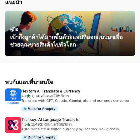
แนะนำ
คู่มือ
เข้าถึงลูกค้าได้มากขึ้นด้วยแอปที่ออกแบบมาเพื่อ
ช่วยคุณขายสินค้าไปทั่วโลก
พบกับแอปที่น่าสนใจ
Hextom AI Translate & Currency
เต็ม 5 ดาว
4.7
(1,174)
•
มีแผนฟรีให้บริการ
ทั้งหมด 1174 รีวิว
Translate with GPT, Claude, Gemini, etc and currency converter
Built for Shopify
Transcy: AI Language Translate
เต็ม 5 ดาว
4.5
(2,492)
•
มีแผนฟรีให้บริการ
ทั้งหมด 2492 รีวิว
Auto-translate & switch currency by location. Sell globally.
Built for Shopify