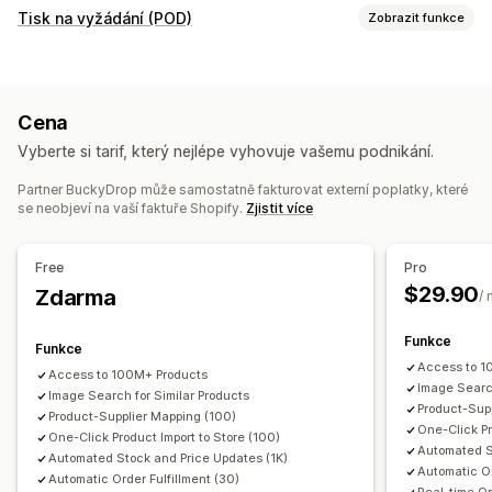
Produkty, které můžete prodávat
Tisk na vyžádání (POD)
Zobrazit funkce
Oblečení a doplňky
Tašky a zavazadla
Dům a zahrada
Přizpůsobení produktů
Zdraví a krása
Jídlo a nápoje
Elektronika
Umění a řemesla
Soukromé štítky
Vlastní balení
Přibalené drobnosti
Zábava a multimédia
Hračky a hry
Dětské zboží
Cena
Personalizace
Vlastní šablony
Sportovní zboží
Chovatelské potřeby
Nábytek
Vyberte si tarif, který nejlépe vyhovuje vašemu podnikání.
Firmy a kancelář
Hardware
Automobilový průmysl
Produkty
Produkty pro dospělé
Partner BuckyDrop může samostatně fakturovat externí poplatky, které
Celoplošný potisk
Tašky
Deky
Oděvy
Výšivky
se neobjeví na vaší faktuře Shopify.
Zjistit více
Klobouky a čepice
Obuv
Nápojové sklo
Zdrojové lokality
Dárky ke svátkům
Domácí dekorace
Laserové výrobky
Čína
Free
Pro
Šperky
Chovatelské potřeby
Nástěnné dekorace
$29.90
Zdarma
/
Ekologické
Bio
Funkce
Funkce
Možnosti dopravy
Access to 1
Access to 100M+ Products
Přes třetí stranu
Hromadná doprava
Vlastní doprava
Image Search
Image Search for Similar Products
Ekologická doprava
Celosvětové plnění
Product-Supp
Product-Supplier Mapping (100)
One-Click Pr
Vícenásobná doprava
Aktualizace v reálném čase
One-Click Product Import to Store (100)
Automated S
Automated Stock and Price Updates (1K)
Celková cena
Sledování objednávek
Automatic Or
Automatic Order Fulfillment (30)