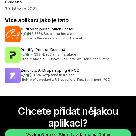
Uvedena
30. březen 2021
Více aplikací jako je tato
CJdropshipping: Much Faster
z 5 hvězd
4,9
(2 555)
•
Bezplatná instalace
Celkový počet recenzí: 2555
You Sell - We source and ship for you!
Printify: Print on Demand
z 5 hvězd
4,7
(4 333)
•
Bezplatná instalace
Celkový počet recenzí: 4333
Create and Sell Custom Products, We Handle the Rest.
Zendrop: AI Dropshipping & POD
z 5 hvězd
4,5
(1 172)
•
Bezplatná instalace
Celkový počet recenzí: 1172
High-profit products. US suppliers. Fast fulfillment. POD.
Chcete přidat nějakou
aplikaci?
Vyzkoušejte si Shopify zdarma na 3 dny