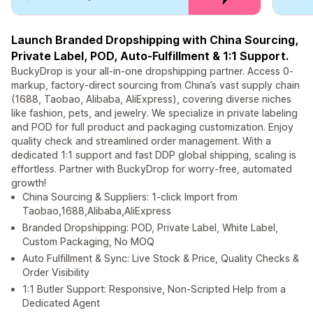
Launch Branded Dropshipping with China Sourcing,
Private Label, POD, Auto-Fulfillment & 1:1 Support.
BuckyDrop is your all-in-one dropshipping partner. Access 0-
markup, factory-direct sourcing from China’s vast supply chain
(1688, Taobao, Alibaba, AliExpress), covering diverse niches
like fashion, pets, and jewelry. We specialize in private labeling
and POD for full product and packaging customization. Enjoy
quality check and streamlined order management. With a
dedicated 1:1 support and fast DDP global shipping, scaling is
effortless. Partner with BuckyDrop for worry-free, automated
growth!
China Sourcing & Suppliers: 1-click Import from
Taobao,1688,Alibaba,AliExpress
Branded Dropshipping: POD, Private Label, White Label,
Custom Packaging, No MOQ
Auto Fulfillment & Sync: Live Stock & Price, Quality Checks &
Order Visibility
1:1 Butler Support: Responsive, Non-Scripted Help from a
Dedicated Agent