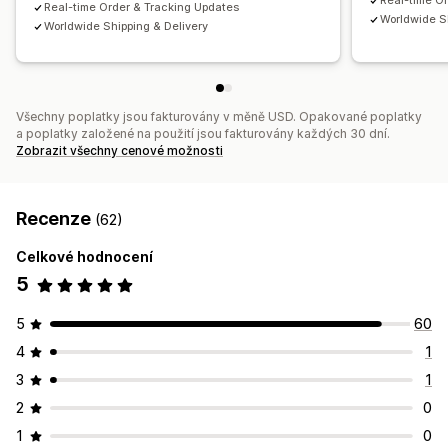
Real-time O
Real-time Order & Tracking Updates
Worldwide S
Worldwide Shipping & Delivery
Všechny poplatky jsou fakturovány v měně USD. Opakované poplatky
a poplatky založené na použití jsou fakturovány každých 30 dní.
Zobrazit všechny cenové možnosti
Recenze
(62)
Celkové hodnocení
5
5
60
4
1
3
1
2
0
1
0