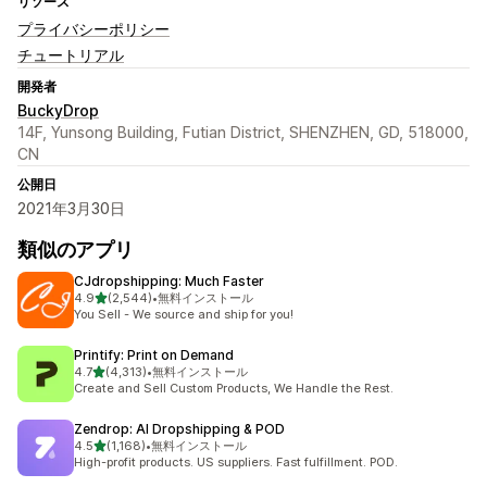
リソース
プライバシーポリシー
チュートリアル
開発者
BuckyDrop
14F, Yunsong Building, Futian District, SHENZHEN, GD, 518000,
CN
公開日
2021年3月30日
類似のアプリ
CJdropshipping: Much Faster
5つ星中
4.9
(2,544)
•
無料インストール
合計レビュー数：2544件
You Sell - We source and ship for you!
Printify: Print on Demand
5つ星中
4.7
(4,313)
•
無料インストール
合計レビュー数：4313件
Create and Sell Custom Products, We Handle the Rest.
Zendrop: AI Dropshipping & POD
5つ星中
4.5
(1,168)
•
無料インストール
合計レビュー数：1168件
High-profit products. US suppliers. Fast fulfillment. POD.