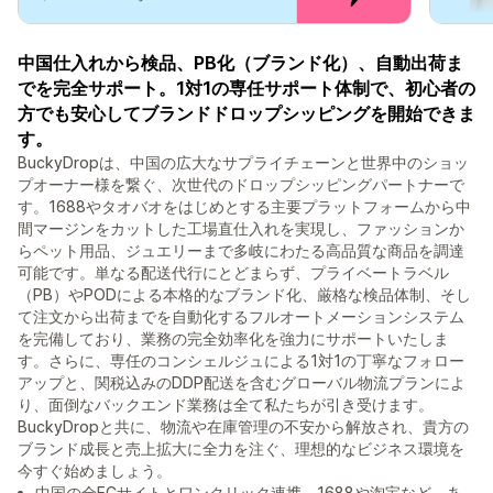
中国仕入れから検品、PB化（ブランド化）、自動出荷ま
でを完全サポート。1対1の専任サポート体制で、初心者の
方でも安心してブランドドロップシッピングを開始できま
す。
BuckyDropは、中国の広大なサプライチェーンと世界中のショッ
プオーナー様を繋ぐ、次世代のドロップシッピングパートナーで
す。1688やタオバオをはじめとする主要プラットフォームから中
間マージンをカットした工場直仕入れを実現し、ファッションか
らペット用品、ジュエリーまで多岐にわたる高品質な商品を調達
可能です。単なる配送代行にとどまらず、プライベートラベル
（PB）やPODによる本格的なブランド化、厳格な検品体制、そし
て注文から出荷までを自動化するフルオートメーションシステム
を完備しており、業務の完全効率化を強力にサポートいたしま
す。さらに、専任のコンシェルジュによる1対1の丁寧なフォロー
アップと、関税込みのDDP配送を含むグローバル物流プランによ
り、面倒なバックエンド業務は全て私たちが引き受けます。
BuckyDropと共に、物流や在庫管理の不安から解放され、貴方の
ブランド成長と売上拡大に全力を注ぐ、理想的なビジネス環境を
今すぐ始めましょう。
中国の全ECサイトとワンクリック連携。1688や淘宝など、あ