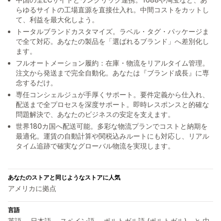
らゆるサイトの工場直源を直接仕入れ。中間コストをカットし
て、利益を最大化しよう。
トータルブランドカスタマイズ。ラベル・タグ・パッケージま
で全て対応。あなたの製品を「選ばれるブランド」へ差別化し
ます。
フルオートメーション履約：在庫・物流をリアルタイム管理。
注文から発送まで完全自動化。あなたは『ブランド成長』に専
念するだけ。
専任コンシェルジュが手厚くサポート。要件定義から仕入れ、
配送まで全プロセスを深度サポート。即時レスポンスと的確な
問題解決で、あなたのビジネスの安定を支えます。
世界180カ国へ配送可能。多彩な物流プランでコストと納期を
最適化。運賃の自動計算や関税込みルートにも対応し、リアル
タイム追跡で確実なグローバル物流を実現します。
あなたのストアと同じようなストアに人気
アメリカに拠点
言語
英語、 日本語、 スペイン語、 ポルトガル語 (ポルトガル)、と 中