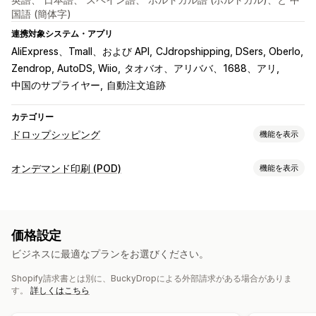
国語 (簡体字)
連携対象システム・アプリ
AliExpress、Tmall、および API
CJdropshipping, DSers, Oberlo
Zendrop, AutoDS, Wiio
タオバオ、アリババ、1688、アリ
中国のサプライヤー
自動注文追跡
カテゴリー
ドロップシッピング
機能を表示
販売可能な商品
オンデマンド印刷 (POD)
機能を表示
衣料品・アクセサリー
バッグ・スーツケース
商品のカスタマイズ
インテリア・園芸品
健康・美容
食料品・飲料
電化製品
プライベートラベル
カスタムパッケージ
同梱
パーソナライズ
アート・クラフト
エンターテイメント・メディア
価格設定
カスタムテンプレート
おもちゃ・ゲーム
ベビー用品
スポーツ用品
ペット用品
家具
ビジネスに最適なプランをお選びください。
ビジネス・事務用品
ハードウェア
自動車関連
成熟商品
商品
Shopify請求書とは別に、BuckyDropによる外部請求がある場合がありま
全面プリント
バッグ
ブランケット
アパレル
刺繍
帽子
靴
調達ロケーション
す。
詳しくはこちら
グラス・カップ
ホリデーギフト
インテリア雑貨
中国