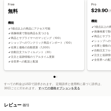
レーザークラフト
ジュエリー
ペット用品
ウォールアート
Free
Pro
エコフレンドリー
オーガニック
$29.90
無料
/
配送オプション
機能
機能
ホワイトラベル
一括配送
カスタム配送
エコ配送
1億点以上の
1億点以上の商品にアクセス可能
グローバルフルフィルメント
複数配送
リアルタイム更新
画像検索で類
画像検索で類似商品を見つける
税込価格
注文追跡
商品とサプラ
商品とサプライヤーのマッピング（100）
ショップへの
ショップへのワンクリック商品インポート（100）
在庫と価格の自
在庫と価格の自動更新（1,000）
自動注文フル
自動注文フルフィルメント（30）
注文と追跡情
注文と追跡情報のリアルタイム更新
全世界への配
全世界への配送と配達
すべての料金はUSDで請求されます。 定期請求と使用料に基づく請求は、
30日ごとに行われます。
すべての価格オプションを見る
レビュー
(61)