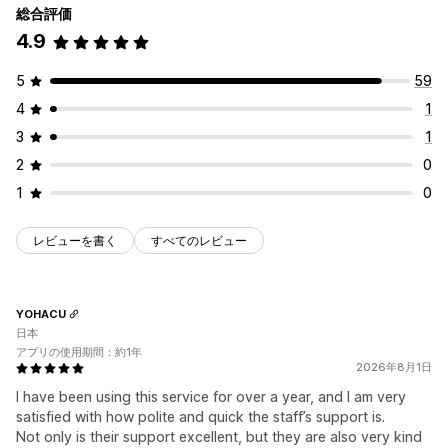
総合評価
4.9
5
59
4
1
3
1
2
0
1
0
レビューを書く
すべてのレビュー
YOHACU
日本
アプリの使用期間：約1年
2026年8月1日
I have been using this service for over a year, and I am very
satisfied with how polite and quick the staff’s support is.
Not only is their support excellent, but they are also very kind