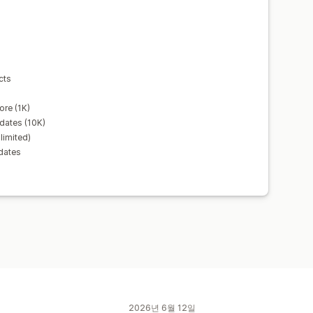
cts
ore (1K)
dates (10K)
limited)
dates
2026년 6월 12일