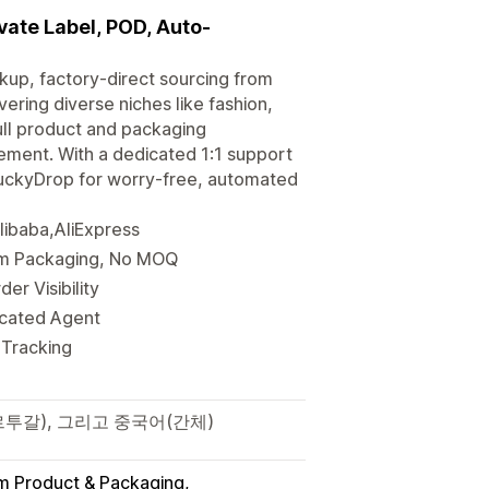
ate Label, POD, Auto-
kup, factory-direct sourcing from
ering diverse niches like fashion,
full product and packaging
ement. With a dedicated 1:1 support
h BuckyDrop for worry-free, automated
libaba,AliExpress
tom Packaging, No MOQ
er Visibility
icated Agent
 Tracking
르투갈), 그리고 중국어(간체)
 Product & Packaging