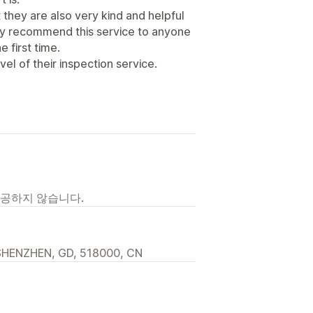
t they are also very kind and helpful
lly recommend this service to anyone
 first time.
evel of their inspection service.
제공하지 않습니다.
t, SHENZHEN, GD, 518000, CN