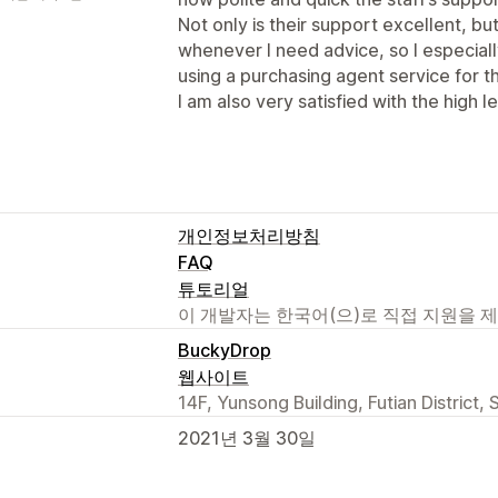
Not only is their support excellent, bu
whenever I need advice, so I especia
using a purchasing agent service for the
I am also very satisfied with the high l
개인정보처리방침
FAQ
튜토리얼
이 개발자는 한국어(으)로 직접 지원을 
BuckyDrop
웹사이트
14F, Yunsong Building, Futian Distric
2021년 3월 30일