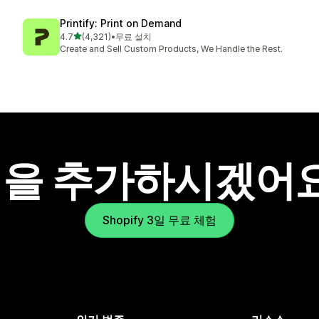
Printify: Print on Demand
별 5개 중
4.7
(4,321)
•
무료 설치
총 리뷰 4321개
Create and Sell Custom Products, We Handle the Rest.
을 추가하시겠어
Shopify 3일 무료 체험