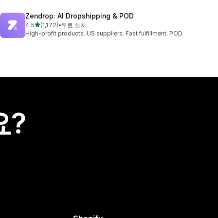
Zendrop: AI Dropshipping & POD
별 5개 중
4.5
(1,172)
•
무료 설치
총 리뷰 1172개
High-profit products. US suppliers. Fast fulfillment. POD.
요?