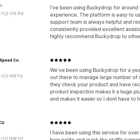
국
I've been using Buckydrop for around
 기간 거의 2년
experience. The platform is easy to us
support team is always helpful and r
consistently provided excellent assis
highly recommend Buckydrop to other 
 Speed Co.
We've been using Buckydrop for a year 
 기간 대략 1년
out there to manage large number of s
they check your product and have rec
product inspection makes it a huge p
and makes it easier so I dont have to 
CU
I have been using this service for over 
 기간 대략 1년
how polite and quick the staff’s support