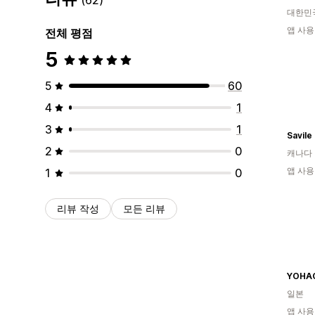
대한민
앱 사용
전체 평점
5
5
60
4
1
3
1
Savile
2
0
캐나다
앱 사용
1
0
리뷰 작성
모든 리뷰
YOHA
일본
앱 사용