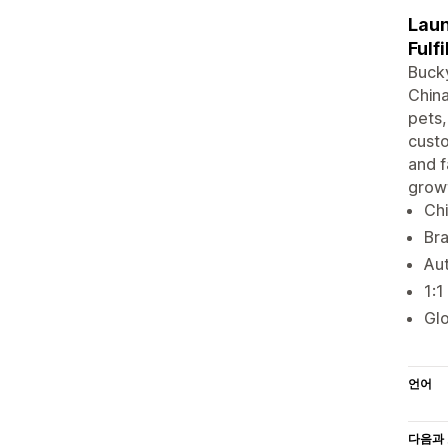
Laun
Fulf
Bucky
China
pets,
custo
and f
grow
Chi
Br
Aut
1:1
Glo
언어
다음과 