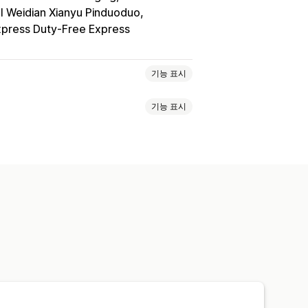
l Weidian Xianyu Pinduoduo
press Duty-Free Express
기능 표시
기능 표시
및 정원
건강 및 뷰티
식음료
디어
완구 및 게임
유아 제품
개인 맞춤 설정
사용자 지정 템플릿
스 및 사무실
하드웨어
자동차용품
신발
음료수
명절 선물
홈 인테리어
아트
친환경
유기농
송
친환경 배송
전체 주문 처리
 책정
주문 추적