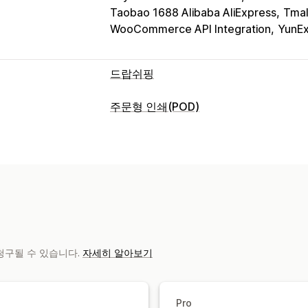
Taobao 1688 Alibaba AliExpress
Tmal
WooCommerce API Integration
YunEx
드랍쉬핑
판매할 수 있는 제품
주문형 인쇄(POD)
의류 및 액세서리
가방 및 여행가방
집 
제품 맞춤 설정
전자 제품
공예품
엔터테인먼트 및 미
자사 브랜드
사용자 지정 패키지
사은품
스포츠 제품
반려동물 제품
가구
비즈니
시장 점유 제품
제품
전체 인쇄
가방
담요
의류
자수
모자
조달(소싱) 위치
레이저 공예
주얼리
반려동물 제품
월 
중국
배송 옵션
 청구될 수 있습니다.
자세히 알아보기
브랜드 없는 제품
대량 배송
맞춤형 배
멀티 배송
실시간 업데이트
포괄적 가격
Pro