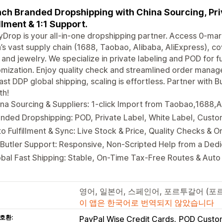
ch Branded Dropshipping with China Sourcing, Priv
illment & 1:1 Support.
Drop is your all-in-one dropshipping partner. Access 0-mar
’s vast supply chain (1688, Taobao, Alibaba, AliExpress), cov
 and jewelry. We specialize in private labeling and POD for 
mization. Enjoy quality check and streamlined order manag
ast DDP global shipping, scaling is effortless. Partner wit
th!
na Sourcing & Suppliers: 1-click Import from Taobao,1688,A
anded Dropshipping: POD, Private Label, White Label, Cus
o Fulfillment & Sync: Live Stock & Price, Quality Checks & Ord
 Butler Support: Responsive, Non-Scripted Help from a Ded
bal Fast Shipping: Stable, On-Time Tax-Free Routes & Auto
영어, 일본어, 스페인어, 포르투갈어 (포
이 앱은 한국어로 번역되지 않았습니다
호환:
PayPal Wise Credit Cards
POD Custom