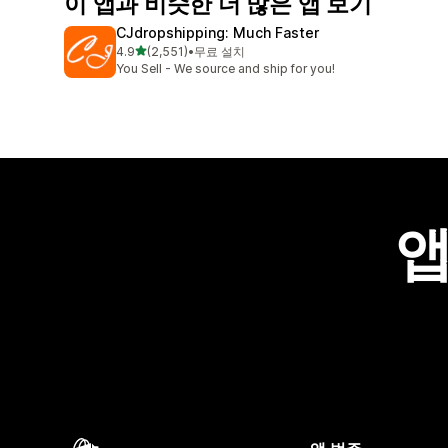
이 앱과 비슷한 더 많은 앱 보기
CJdropshipping: Much Faster
별 5개 중
4.9
(2,551)
•
무료 설치
총 리뷰 2551개
You Sell - We source and ship for you!
앱