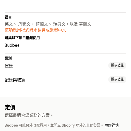
語言
英文、 丹麥文、 荷蘭文、 瑞典文，以及 芬蘭文
這項應用程式尚未翻譯成繁體中文
可與以下項目搭配使用
Budbee
類別
運送
顯示功能
標籤和包材
配送與取貨
顯示功能
建立標籤
大量印刷
配送日期
選取貨運業者
運費費率
配送選項
日期選擇器
地址驗證
託運單標籤
定價
即時追蹤
選擇最適合您業務的方案。
簡訊通知
預計到達時間
司機追蹤
追蹤頁面
Budbee 可能另外收取費用，並開立 Shopify 以外的其他發票。
瞭解詳情