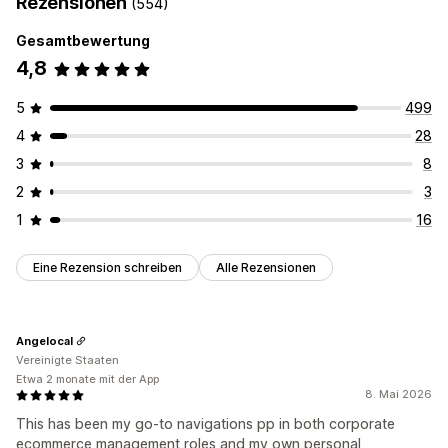
Rezensionen
(554)
Gesamtbewertung
4,8
5
499
4
28
3
8
2
3
1
16
Eine Rezension schreiben
Alle Rezensionen
Angelocal
Vereinigte Staaten
Etwa 2 monate mit der App
8. Mai 2026
This has been my go-to navigations pp in both corporate
ecommerce management roles and my own personal