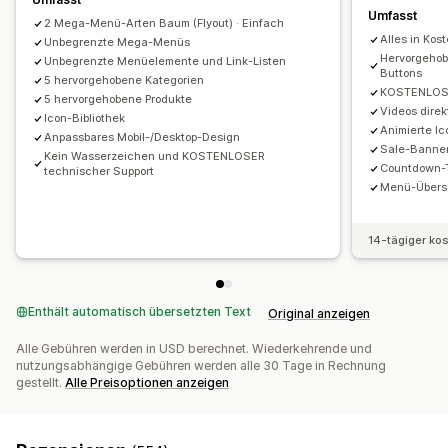
Benutzerdefiniertes CSS
HTML
JavaScript
Umfasst
2 Mega-Menü-Arten Baum (Flyout) · Einfach
Mehrere Sprachen
Responsivität für Mobilgeräte
SEO
Alles in Kos
Unbegrenzte Mega-Menüs
Hervorgehob
Unbegrenzte Menüelemente und Link-Listen
Buttons
5 hervorgehobene Kategorien
KOSTENLOS 
5 hervorgehobene Produkte
Videos direk
Icon-Bibliothek
Animierte Ic
Anpassbares Mobil-/Desktop-Design
Sale-Banne
Kein Wasserzeichen und KOSTENLOSER
Countdown-T
technischer Support
Menü-Überse
14-tägiger ko
Enthält automatisch übersetzten Text
Original anzeigen
Alle Gebühren werden in USD berechnet. Wiederkehrende und
nutzungsabhängige Gebühren werden alle 30 Tage in Rechnung
gestellt.
Alle Preisoptionen anzeigen