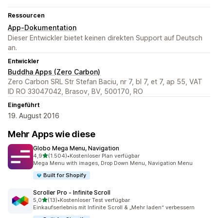
Ressourcen
App-Dokumentation
Dieser Entwickler bietet keinen direkten Support auf Deutsch
an.
Entwickler
Buddha Apps (Zero Carbon)
Zero Carbon SRL Str Stefan Baciu, nr 7, bl 7, et 7, ap 55, VAT
ID RO 33047042, Brasov, BV, 500170, RO
Eingeführt
19. August 2016
Mehr Apps wie diese
Globo Mega Menu, Navigation
von 5 Sternen
4,9
(1.504)
•
Kostenloser Plan verfügbar
1504 Rezensionen insgesamt
Mega Menu with images, Drop Down Menu, Navigation Menu
Built for Shopify
Scroller Pro ‑ Infinite Scroll
von 5 Sternen
5,0
(13)
•
Kostenloser Test verfügbar
13 Rezensionen insgesamt
Einkaufserlebnis mit Infinite Scroll & „Mehr laden“ verbessern