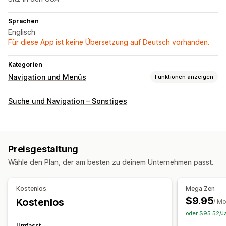
Sprachen
Englisch
Für diese App ist keine Übersetzung auf Deutsch vorhanden.
Kategorien
Navigation und Menüs
Funktionen anzeigen
Menü-Stil
Suche und Navigation – Sonstiges
Mega-Menü
Menü für Mobilgeräte
Dropdown
Schwebende Schaltfläche
Symbole
Tabs
Baum
Seitenleiste
Untere Leiste
Preisgestaltung
Suche
Wähle den Plan, der am besten zu deinem Unternehmen passt.
Zum Anfang scrollen
Fixierte Navigationsleiste
Kostenlos
Mega Zen
Anpassung
$9.95
Kostenlos
/ M
Farbe und Schriftart
Animationen
Badges und Etiketten
oder $95.52/Ja
Benutzerdefinierte Symbole
Bildgröße
Umfasst