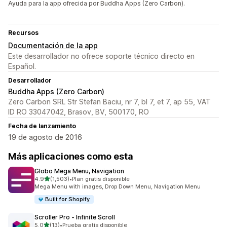
Ayuda para la app ofrecida por Buddha Apps (Zero Carbon).
Recursos
Documentación de la app
Este desarrollador no ofrece soporte técnico directo en
Español.
Desarrollador
Buddha Apps (Zero Carbon)
Zero Carbon SRL Str Stefan Baciu, nr 7, bl 7, et 7, ap 55, VAT
ID RO 33047042, Brasov, BV, 500170, RO
Fecha de lanzamiento
19 de agosto de 2016
Más aplicaciones como esta
Globo Mega Menu, Navigation
de 5 estrellas
4.9
(1,503)
•
Plan gratis disponible
1503 reseñas en total
Mega Menu with images, Drop Down Menu, Navigation Menu
Built for Shopify
Scroller Pro ‑ Infinite Scroll
de 5 estrellas
5.0
(13)
•
Prueba gratis disponible