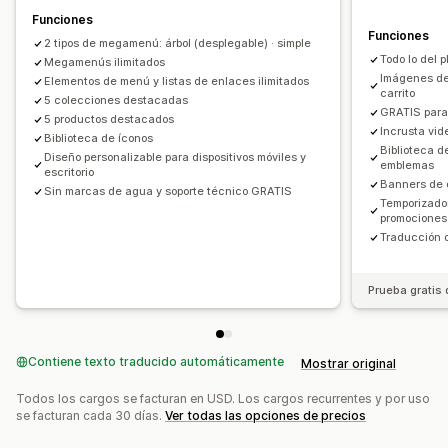
CSS personalizado
HTML
JavaScript
Múltiples idiomas
Funciones
Adaptación a dispositivos móviles
SEO
Funciones
2 tipos de megamenú: árbol (desplegable) · simple
Todo lo del 
Megamenús ilimitados
Imágenes de
Elementos de menú y listas de enlaces ilimitados
carrito
5 colecciones destacadas
GRATIS para 
5 productos destacados
Incrusta vi
Biblioteca de íconos
Biblioteca d
Diseño personalizable para dispositivos móviles y
emblemas
escritorio
Banners de 
Sin marcas de agua y soporte técnico GRATIS
Temporizado
promociones
Traducción d
Prueba gratis 
Contiene texto traducido automáticamente
Mostrar original
Todos los cargos se facturan en USD. Los cargos recurrentes y por uso
se facturan cada 30 días.
Ver todas las opciones de precios