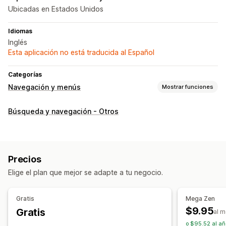
Ubicadas en Estados Unidos
Idiomas
Inglés
Esta aplicación no está traducida al Español
Categorías
Navegación y menús
Mostrar funciones
Estilo del menú
Búsqueda y navegación - Otros
Megamenú
Menú móvil
Desplegable
Botón flotante
Íconos
Pestañas
Árbol
Barra lateral
Barra inferior
Navegación
Precios
Desplazarse al inicio
Barra de navegación fija
Elige el plan que mejor se adapte a tu negocio.
Personalización
Gratis
Mega Zen
Color y fuente
Animaciones
Emblemas y etiquetas
$9.95
Gratis
al 
Íconos personalizados
Tamaño de la imagen
o $95.52 al añ