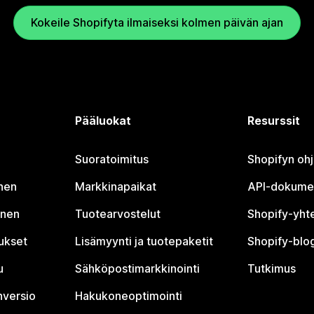
Kokeile Shopifyta ilmaiseksi kolmen päivän ajan
Pääluokat
Resurssit
Suoratoimitus
Shopifyn oh
nen
Markkinapaikat
API-dokume
inen
Tuotearvostelut
Shopify-yht
tukset
Lisämyynti ja tuotepaketit
Shopify-blog
u
Sähköpostimarkkinointi
Tutkimus
nversio
Hakukoneoptimointi