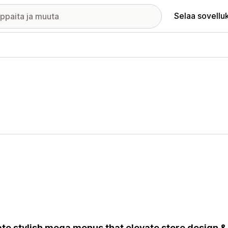
Selaa sovellu
elykuvagalleria
te stylish mega menus that elevate store design & 