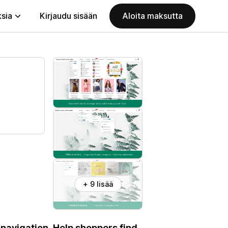
ksia
Kirjaudu sisään
Aloita maksutta
+ 9 lisää
navigation. Help shoppers find