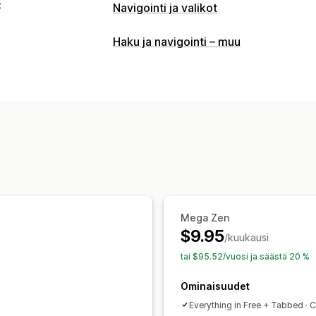
t
Navigointi ja valikot
Valikon tyyli
Haku ja navigointi – muu
Megavalikko
Mobiilivalikko
Pudotusv
Välilehdet
Puu
Sivupalkki
Alapalkki
Selaus
Vieritä alkuun
Paikallaan pysyvä navig
Mukautukset
Väri ja fontti
Animaatiot
Tunnukset j
Kuvan koko
Mukautettu CSS-koodi
Mobiiliresponsiivisuus
Hakukoneoptim
Mega Zen
$9.95
/kuukausi
tai $95.52/vuosi ja säästä 20 %
Ominaisuudet
Everything in Free + Tabbed · 