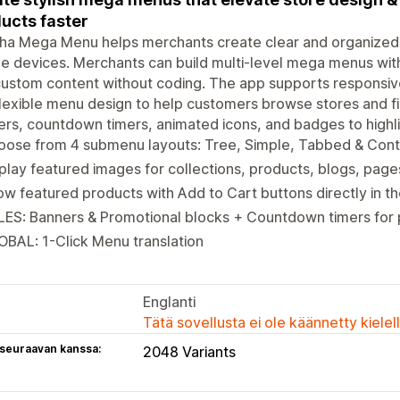
ucts faster
ha Mega Menu helps merchants create clear and organized 
e devices. Merchants can build multi-level mega menus with
ustom content without coding. The app supports responsive 
lexible menu design to help customers browse stores and fi
rs, countdown timers, animated icons, and badges to highl
oose from 4 submenu layouts: Tree, Simple, Tabbed & Con
play featured images for collections, products, blogs, pages
w featured products with Add to Cart buttons directly in t
LES: Banners & Promotional blocks + Countdown timers for
BAL: 1-Click Menu translation
Englanti
Tätä sovellusta ei ole käännetty kiele
 seuraavan kanssa:
2048 Variants