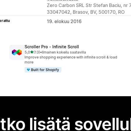
Zero Carbon SRL Str Stefan Baciu, nr 7,
33047042, Brasov, BV, 500170, RO
erattu
19. elokuu 2016
Scroller Pro ‑ Infinite Scroll
/ 5 tähteä
5,0
(13)
•
Ilmainen kokeilu saatavilla
13 arvostelua yhteensä
Improve shopping experience with infinite scroll & load
more
Built for Shopify
tko lisätä sovell