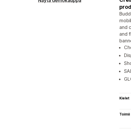
Näytä demokauppa
prod
Budd
mobil
and c
and f
banne
Ch
Dis
Sho
SA
GLO
Kielet
Toimii