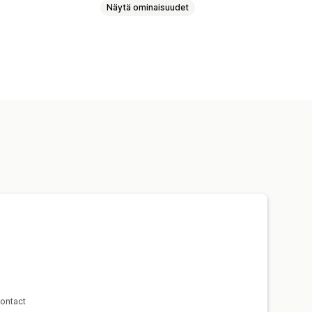
Näytä ominaisuudet
alikko
Kelluva painike
Kuvakkeet
ointipalkki
a merkinnät
Mukautetut kuvakkeet
HTML
JavaScript
Monikielisyys
ointi
Contact