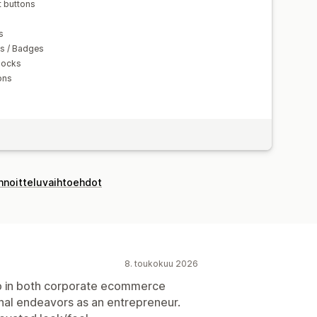
t buttons
s
ls / Badges
locks
ons
innoitteluvaihtoehdot
8. toukokuu 2026
pp in both corporate ecommerce
l endeavors as an entrepreneur.