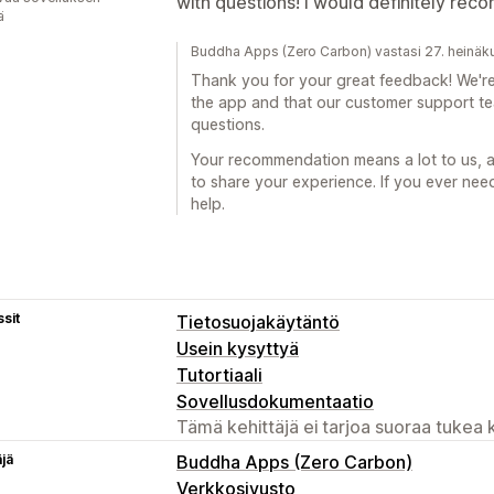
with questions! I would definitely re
ä
Buddha Apps (Zero Carbon) vastasi 27. heinä
Thank you for your great feedback! We're
the app and that our customer support te
questions.
Your recommendation means a lot to us, a
to share your experience. If you ever nee
help.
sit
Tietosuojakäytäntö
Usein kysyttyä
Tutortiaali
Sovellusdokumentaatio
Tämä kehittäjä ei tarjoa suoraa tukea k
äjä
Buddha Apps (Zero Carbon)
Verkkosivusto