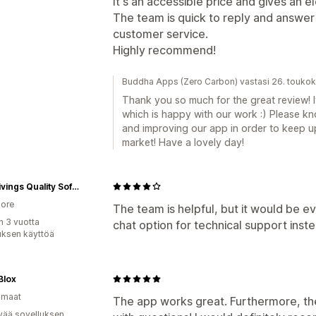
It's an accessible price and gives an e
The team is quick to reply and answer
customer service.
Highly recommend!
Buddha Apps (Zero Carbon) vastasi 26. touko
Thank you so much for the great review! I
which is happy with our work :) Please k
and improving our app in order to keep 
market! Have a lovely day!
Zest Livings Quality Sofa Online
ore
The team is helpful, but it would be e
n 3 vuotta
chat option for technical support ins
uksen käyttöä
Blox
omaat
The app works great. Furthermore, the
vää sovelluksen