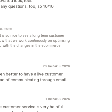
levated look/feel.
 any questions, too, so 10/10
kuu 2026
t is so nice to see a long term customer
now that we work continously on optimising
up with the changes in the ecommerce
20. heinäkuu 2026
ven better to have a live customer
tead of communicating through email.
1. heinäkuu 2026
 customer service is very helpful