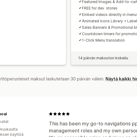
Featured Images & Add-to-car
FREE for dev. stores
Embed videos directly in menu
Animated Icons Library + Labe
Sales Banners & Promotional b
Countdown timers for promoti
1-Click Menu translation
14 päivän maksuton kokeilu
yttöperusteiset maksut laskutetaan 30 päivän välein.
Näytä kaikki h
ocal
allat
This has been my go-to navigations 
 kuukautta
management roles and my own persona
uksen käyttöä