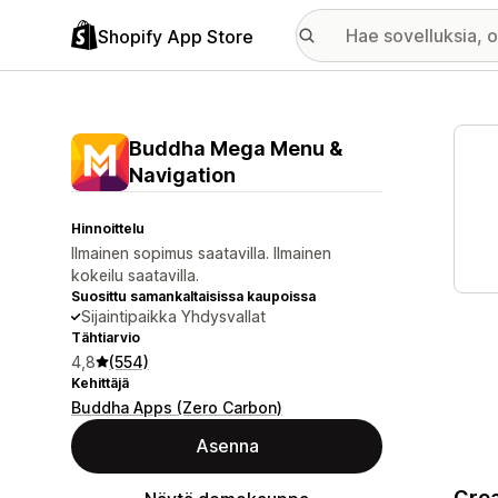
Shopify App Store
Esitt
Buddha Mega Menu &
Navigation
Hinnoittelu
Ilmainen sopimus saatavilla. Ilmainen
kokeilu saatavilla.
Suosittu samankaltaisissa kaupoissa
Sijaintipaikka Yhdysvallat
Tähtiarvio
4,8
(554)
Kehittäjä
Buddha Apps (Zero Carbon)
Asenna
Crea