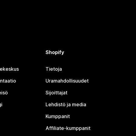
Shopify
jekeskus
Tietoja
ntaatio
Uramahdollisuudet
eisö
Sijoittajat
i
Lehdistö ja media
Kumppanit
Affiliate-kumppanit