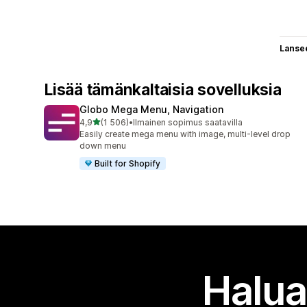
Lanse
Lisää tämänkaltaisia sovelluksia
Globo Mega Menu, Navigation
/ 5 tähteä
4,9
(1 506)
•
Ilmainen sopimus saatavilla
1506 arvostelua yhteensä
Easily create mega menu with image, multi-level drop
down menu
Built for Shopify
Halua