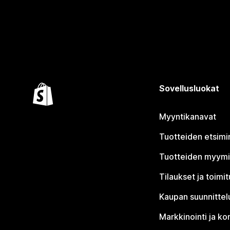
Sovellusluokat
Myyntikanavat
Tuotteiden etsimi
Tuotteiden myym
Tilaukset ja toimi
Kaupan suunnittel
Markkinointi ja ko