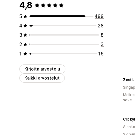
4,8
5
499
4
28
3
8
2
3
1
16
Kirjoita arvostelu
Kaikki arvostelut
Singap
Melkei
sovell
Clicky
Alank
22 päi