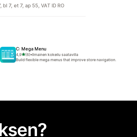
 bl 7, et 7, ap 55, VAT ID RO
C: Mega Menu
/ 5 tähteä
4,9
(6)
•
Ilmainen kokeilu saatavilla
6 arvostelua yhteensä
Build flexible mega menus that improve store navigation.
uksen?