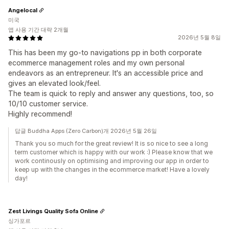
Angelocal
미국
앱 사용 기간 대략 2개월
2026년 5월 8일
This has been my go-to navigations pp in both corporate
ecommerce management roles and my own personal
endeavors as an entrepreneur. It's an accessible price and
gives an elevated look/feel.
The team is quick to reply and answer any questions, too, so
10/10 customer service.
Highly recommend!
답글 Buddha Apps (Zero Carbon)개 2026년 5월 26일
Thank you so much for the great review! It is so nice to see a long
term customer which is happy with our work :) Please know that we
work continously on optimising and improving our app in order to
keep up with the changes in the ecommerce market! Have a lovely
day!
Zest Livings Quality Sofa Online
싱가포르