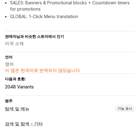
SALES: Banners & Promotional blocks + Countdown timers
for promotions
GLOBAL: 1-Click Menu translation
판매자님과 비슷한 스토어에서 인기
미국 소재
언어
영어
이 앱은 한국어로 번역되지 않았습니다
다음과 호환:
2048 Variants
범주
탐색 및 메뉴
기능 표시
메뉴 스타일
검색 및 탐색 - 기타
메가 메뉴
모바일 메뉴
드롭다운
플로팅 버튼
아이콘
탭
트리
사이드바
하단 표시줄