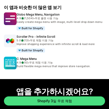
이 앱과 비슷한 더 많은 앱 보기
Globo Mega Menu, Navigation
별 5개 중
4.9
(1,504)
•
무료 플랜 사용 가능
총 리뷰 1504개
Easily create mega menu with image, multi-level drop down menu
Built for Shopify
Scroller Pro ‑ Infinite Scroll
별 5개 중
5.0
(13)
•
무료 체험 이용 가능
총 리뷰 13개
Improve shopping experience with infinite scroll & load more
Built for Shopify
C: Mega Menu
별 5개 중
4.9
(6)
•
무료 체험 이용 가능
총 리뷰 6개
Build flexible mega menus that improve store navigation.
앱을 추가하시겠어요?
Shopify 3일 무료 체험