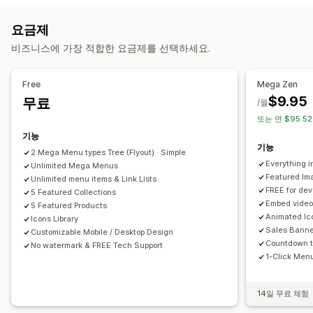
검색
요금제
맨 위로 스크롤
고정식 탐색 표시줄
비즈니스에 가장 적합한 요금제를 선택하세요.
맞춤 설정
Free
Mega Zen
색상 및 글꼴
애니메이션
배지 및 라벨
사용자 지정 아이콘
$9.95
무료
/월
이미지 사이즈
사용자 지정 CSS
HTML
JavaScript
여러 언어
또는 연 $95.5
모바일 반응형
SEO
기능
기능
2 Mega Menu types Tree (Flyout) · Simple
Everything i
Unlimited Mega Menus
Featured Im
Unlimited menu items & Link Lists
FREE for dev
5 Featured Collections
Embed video
5 Featured Products
Animated Ico
Icons Library
Sales Banne
Customizable Mobile / Desktop Design
Countdown ti
No watermark & FREE Tech Support
1-Click Menu
14일 무료 체험