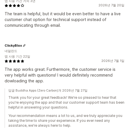
앱 사용 기간 거의 3년
2026년 7월 20일
The team is helpful, but it would be even better to have a live
customer chat option for technical support instead of
communicating through email.
ClickyBlox
네덜란드
앱 사용 기간 22일
2026년 7월 1일
The app works great. Furthermore, the customer service is
very helpful with questions! I would definitely recommend
dowloading the app.
답글 Buddha Apps (Zero Carbon)개 2026년 7월 27일
Thank you for your great feedback! We're so pleased to hear that
you're enjoying the app and that our customer support team has been
helpful in answering your questions.
Your recommendation means a lot to us, and we truly appreciate you
taking the time to share your experience. If you ever need any
assistance, we're always here to help.