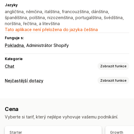
Jazyky
angličtina, němčina, italština, francouzština, dánština,
španělština, polština, nizozemština, portugalština, švédština,
norština, řečtina, a litevština
Tato aplikace není přeložena do jazyka čeština
Funguje s:
Pokladna
Administrátor Shopify
Kategorie
Chat
Zobrazit funkce
Posílání zpráv v reálném čase
Nejčastější dotazy
Zobrazit funkce
AI chatovací boty
Živý chat
Více jazyků
Analytika agentů
Nástroje pro úpravy
Automatizované odpovědi
Generování pomocí umělé inteligence
Více jazyků
Překlad
Slevy
Nejčastější dotazy
Pozdravy
Doporučené produkty
Cena
Možnosti zobrazení
Rychlé odpovědi
Cross-selling
Upselling
Vyberte si tarif, který nejlépe vyhovuje vašemu podnikání.
Stránka produktu
Stránka nejčastějších dotazů
Přizpůsobení
Vyhledávací panel
Filtry hledání
Okamžité odpovědi
Starter
Growth
Barva a písmo
Okno chatu
Uvítací zprávy
Tlačítka chatu