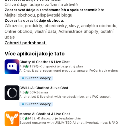
Citlivé údaje, údaje o zařízení a aktivitě
Zobrazovat údaje o zaměstnancích a spolupracovnících:
Majitel obchodu, přispěvatelé blogu
Zobrazit a upravit údaje obchodu:
Zákazníci, produkty, objednávky, slevy, analytika obchodu,
Online obchod, vlastní data, Administrace Shopify, ostatní
údaje
Zobrazit podrobnosti
Více aplikací jako je tato
Chatty AI Chatbot & Live Chat
z 5 hvězd
4,9
(1 791)
•
K dispozici je bezplatný plán
Celkový počet recenzí: 1791
AI Chat & sale: recommend products, answer FAQs, track orders
Built for Shopify
CWILL:AI Chatbot &Live Chat
z 5 hvězd
4,8
(83)
•
Zdarma
Celkový počet recenzí: 83
AI chat bot & live chat with helpdesk inbox and FAQ support
Built for Shopify
Moose AI Chatbot & Live Chat
z 5 hvězd
5,0
(452)
•
K dispozici je bezplatný plán
Celkový počet recenzí: 452
Support customer with UNLIMITED AI chat, livechat, inbox & FAQ