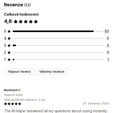
Recenze
(53)
Celkové hodnocení
4,8
5
50
4
0
3
2
2
0
1
1
Napsat recenzi
Všechny recenze
Bachrach
Spojené státy
Doba používání aplikace: 2 dny
20. červenec 2026
The AI helper answered all my questions about sizing instantly.