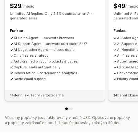
Responzivní design pro mobilní zařízení
$29
$49
/ měsíc
/ měsí
Toky chatu
Unlimited AI Replies. Only 2.5% commission on AI-
Unlimited AI R
generated sales
generated sal
Funkce
Funkce
AI Sales Agent — converts browsers
AI Sales Ag
AI Support Agent —answers customers 24/7
AI Support 
AI Negotiation Agent — closes deals
AI Negotiat
Only 1 sales strategy
All 4 sales 
Auto-trained on your products & pages
Auto-trained
Capture leads automatically
Capture lea
Conversation & performance analytics
Conversatio
Basic email support
Priority emai
14denní zkušební verze zdarma
14denní zkuše
Všechny poplatky jsou fakturovány v měně USD. Opakované poplatky
a poplatky založené na použití jsou fakturovány každých 30 dní.