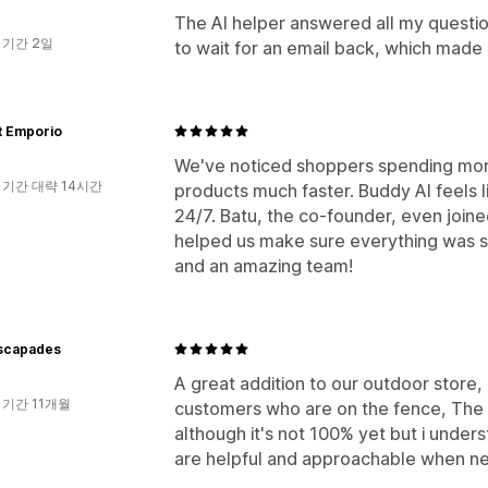
The AI helper answered all my questions
 기간 2일
to wait for an email back, which made 
t Emporio
We've noticed shoppers spending more
 기간 대략 14시간
products much faster. Buddy AI feels l
24/7. Batu, the co-founder, even joine
helped us make sure everything was s
and an amazing team!
scapades
A great addition to our outdoor store, 
 기간 11개월
customers who are on the fence, The 
although it's not 100% yet but i under
are helpful and approachable when