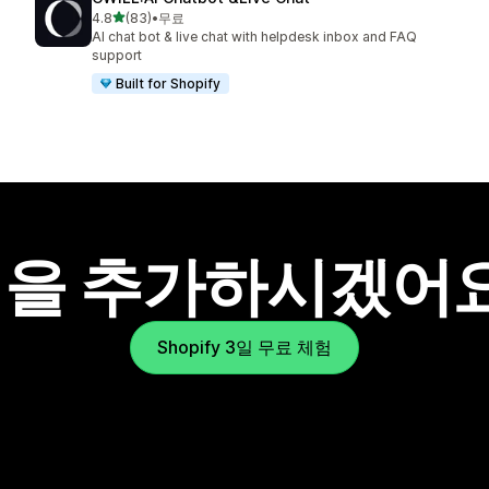
별 5개 중
4.8
(83)
•
무료
총 리뷰 83개
AI chat bot & live chat with helpdesk inbox and FAQ
support
Built for Shopify
을 추가하시겠어
Shopify 3일 무료 체험