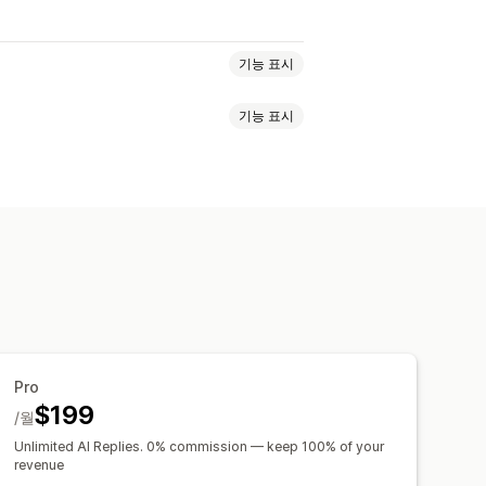
기능 표시
기능 표시
트 분석
교차 판매
상향 판매
검색 필터
즉시 답변
모바일 반응형
 버튼
채팅 흐름
Pro
$199
/월
Unlimited AI Replies. 0% commission — keep 100% of your
revenue