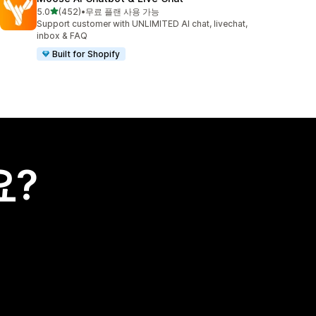
별 5개 중
5.0
(452)
•
무료 플랜 사용 가능
총 리뷰 452개
Support customer with UNLIMITED AI chat, livechat,
inbox & FAQ
Built for Shopify
요?