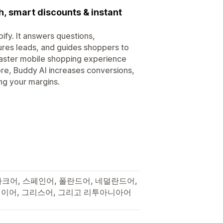
h, smart discounts & instant
ify. It answers questions,
res leads, and guides shoppers to
 faster mobile shopping experience
re, Buddy AI increases conversions,
ng your margins.
마크어, 스페인어, 폴란드어, 네덜란드어,
웨이어, 그리스어, 그리고 리투아니아어