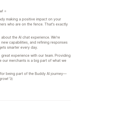
w! ⭐
ready making a positive impact on your
ers who are on the fence. That's exactly
about the AI chat experience. We're
new capabilities, and refining responses
gets smarter every day.
 great experience with our team. Providing
e our merchants is a big part of what we
or being part of the Buddy AI journey—
grow! 🚀