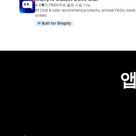
별 5개 중
4.9
(1,789)
•
무료 플랜 사용 가능
총 리뷰 1789개
AI Chat & sale: recommend products, answer FAQs, track
orders
Built for Shopify
앱