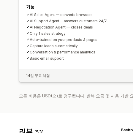
기능
AI Sales Agent — converts browsers
AI Support Agent —answers customers 24/7
AI Negotiation Agent — closes deals
Only 1 sales strategy
Auto-trained on your products & pages
Capture leads automatically
Conversation & performance analytics
Basic email support
14일 무료 체험
모든 비용은 USD(으)로 청구됩니다. 반복 요금 및 사용 기반
리뷰
Bachr
(53)