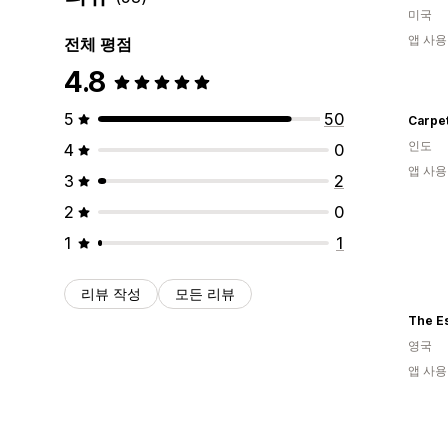
미국
앱 사용
전체 평점
4.8
5
50
Carpe
인도
4
0
앱 사용
3
2
2
0
1
1
리뷰 작성
모든 리뷰
The E
영국
앱 사용