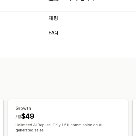
채팅
실시간 메시지 전달
FAQ
AI 챗봇
실시간 채팅
여러 언어
에이전
편집 도구
자동 응답
AI 생성
여러 언어
번역
할인
FAQ
인사말
추천 제품
빠른 응답
표시 옵션
맞춤 설정
제품 페이지
FAQ 페이지
검색 표시줄
색상 및 글꼴
채팅 창
환영 메시지
채팅
Growth
$49
/월
Unlimited AI Replies. Only 1.5% commission on AI-
generated sales