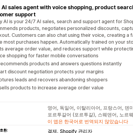
 AI sales agent with voice shopping, product searc
omer support
 AI is your 24/7 AI sales, search and support agent for Shop
mends products, negotiates personalized discounts, captu
out. Customers can also chat using their voice, creating a
 most purchases happen. Automatically trained on your sto
s average order value, and reduces support while protecti
ce shopping for faster mobile conversations
 recommends products and answers questions instantly
rt discount negotiation protects your margins
ptures leads and recovers abandoning shoppers
ells products to increase average order value
영어, 독일어, 이탈리아어, 프랑스어, 덴
포르투갈어 (포르투갈), 스웨덴어, 노르
이 앱은 한국어로 번역되지 않았습니다
호환:
결제
Shopify 관리자