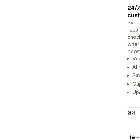
24/7
cust
Buddy
recom
check
where
boost
Voi
AI
Sma
Ca
Ups
언어
다음과 