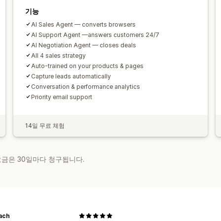
기능
AI Sales Agent — converts browsers
AI Support Agent —answers customers 24/7
AI Negotiation Agent — closes deals
All 4 sales strategy
Auto-trained on your products & pages
Capture leads automatically
Conversation & performance analytics
Priority email support
14일 무료 체험
 요금은 30일마다 청구됩니다.
ach