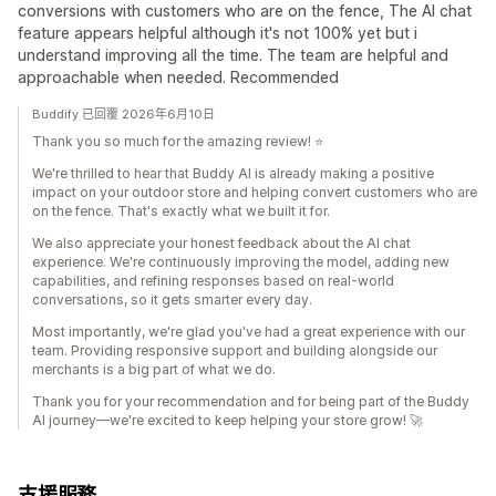
conversions with customers who are on the fence, The AI chat
feature appears helpful although it's not 100% yet but i
understand improving all the time. The team are helpful and
approachable when needed. Recommended
Buddify 已回覆 2026年6月10日
Thank you so much for the amazing review! ⭐
We're thrilled to hear that Buddy AI is already making a positive
impact on your outdoor store and helping convert customers who are
on the fence. That's exactly what we built it for.
We also appreciate your honest feedback about the AI chat
experience. We're continuously improving the model, adding new
capabilities, and refining responses based on real-world
conversations, so it gets smarter every day.
Most importantly, we're glad you've had a great experience with our
team. Providing responsive support and building alongside our
merchants is a big part of what we do.
Thank you for your recommendation and for being part of the Buddy
AI journey—we're excited to keep helping your store grow! 🚀
支援服務