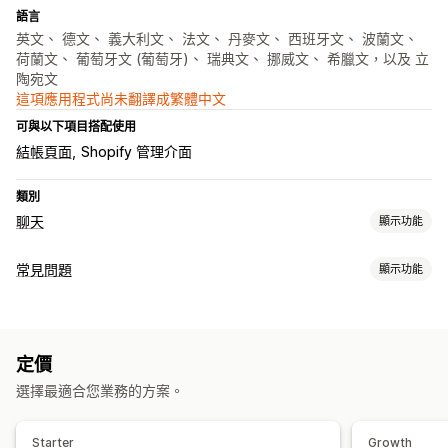
語言
英文、 德文、 義大利文、 法文、 丹麥文、 西班牙文、 波蘭文、
荷蘭文、 葡萄牙文 (葡萄牙)、 瑞典文、 挪威文、 希臘文，以及 立
陶宛文
這項應用程式尚未翻譯成繁體中文
可與以下項目搭配使用
結帳頁面
Shopify 管理介面
類別
聊天
顯示功能
即時傳訊
常見問題
顯示功能
AI 聊天機器人
即時訊息
多國語言
專員分析
編輯工具
自動回覆
AI 生成內容
多國語言
翻譯
折扣
常見問題
招呼語
商品推薦
快速回覆
交叉銷售
追加銷售
定價
顯示選項
選擇最適合您業務的方案。
自訂
產品頁面
常見問題頁面
搜尋列
搜尋篩選條件
即時解答
顏色和字型
聊天視窗
歡迎訊息
聊天按鈕
聊天流程
行動裝置回應式設計
Starter
Growth