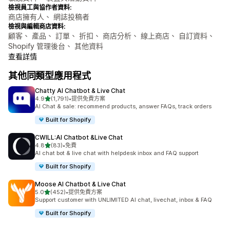
檢視員工與協作者資料:
商店擁有人、 網誌投稿者
檢視與編輯商店資料:
顧客、 產品、 訂單、 折扣、 商店分析、 線上商店、 自訂資料、
Shopify 管理後台、 其他資料
查看詳情
其他同類型應用程式
Chatty AI Chatbot & Live Chat
滿分 5 顆星
4.9
(1,791)
•
提供免費方案
共有 1791 則評價
AI Chat & sale: recommend products, answer FAQs, track orders
Built for Shopify
CWILL:AI Chatbot &Live Chat
滿分 5 顆星
4.8
(83)
•
免費
共有 83 則評價
AI chat bot & live chat with helpdesk inbox and FAQ support
Built for Shopify
Moose AI Chatbot & Live Chat
滿分 5 顆星
5.0
(452)
•
提供免費方案
共有 452 則評價
Support customer with UNLIMITED AI chat, livechat, inbox & FAQ
Built for Shopify