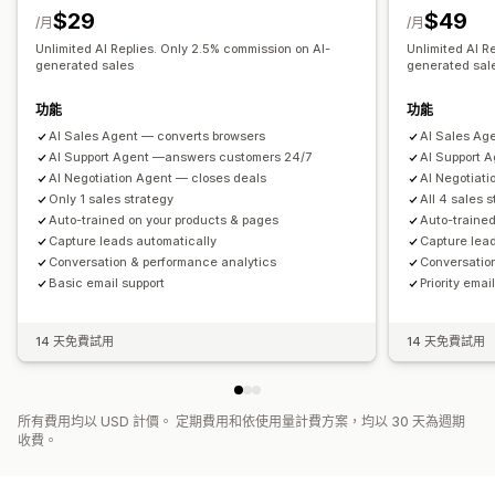
$29
$49
/月
/月
Unlimited AI Replies. Only 2.5% commission on AI-
Unlimited AI R
generated sales
generated sal
功能
功能
AI Sales Agent — converts browsers
AI Sales Ag
AI Support Agent —answers customers 24/7
AI Support 
AI Negotiation Agent — closes deals
AI Negotiat
Only 1 sales strategy
All 4 sales 
Auto-trained on your products & pages
Auto-trained
Capture leads automatically
Capture lea
Conversation & performance analytics
Conversatio
Basic email support
Priority emai
14 天免費試用
14 天免費試用
所有費用均以 USD 計價。 定期費用和依使用量計費方案，均以 30 天為週期
收費。