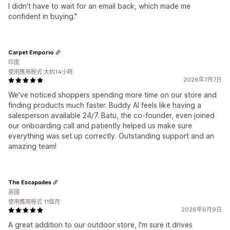
I didn't have to wait for an email back, which made me
confident in buying."
Carpet Emporio
印度
使用應用程式 大約14小時
2026年7月7日
We've noticed shoppers spending more time on our store and
finding products much faster. Buddy AI feels like having a
salesperson available 24/7. Batu, the co-founder, even joined
our onboarding call and patiently helped us make sure
everything was set up correctly. Outstanding support and an
amazing team!
The Escapades
英國
使用應用程式 11個月
2026年6月9日
A great addition to our outdoor store, I'm sure it drives