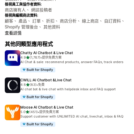
檢視員工與協作者資料:
商店擁有人、 網誌投稿者
檢視與編輯商店資料:
顧客、 產品、 訂單、 折扣、 商店分析、 線上商店、 自訂資料、
Shopify 管理後台、 其他資料
查看詳情
其他同類型應用程式
Chatty AI Chatbot & Live Chat
滿分 5 顆星
4.9
(1,787)
•
提供免費方案
共有 1787 則評價
AI Chat & sale: recommend products, answer FAQs, track orders
Built for Shopify
CWILL:AI Chatbot &Live Chat
滿分 5 顆星
4.8
(83)
•
免費
共有 83 則評價
AI chat bot & live chat with helpdesk inbox and FAQ support
Built for Shopify
Moose AI Chatbot & Live Chat
滿分 5 顆星
5.0
(451)
•
提供免費方案
共有 451 則評價
Support customer with UNLIMITED AI chat, livechat, inbox & FAQ
Built for Shopify