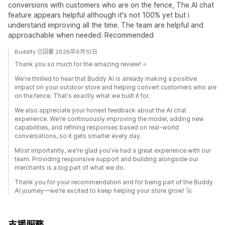
conversions with customers who are on the fence, The AI chat
feature appears helpful although it's not 100% yet but i
understand improving all the time. The team are helpful and
approachable when needed. Recommended
Buddify 已回覆 2026年6月10日
Thank you so much for the amazing review! ⭐
We're thrilled to hear that Buddy AI is already making a positive
impact on your outdoor store and helping convert customers who are
on the fence. That's exactly what we built it for.
We also appreciate your honest feedback about the AI chat
experience. We're continuously improving the model, adding new
capabilities, and refining responses based on real-world
conversations, so it gets smarter every day.
Most importantly, we're glad you've had a great experience with our
team. Providing responsive support and building alongside our
merchants is a big part of what we do.
Thank you for your recommendation and for being part of the Buddy
AI journey—we're excited to keep helping your store grow! 🚀
支援服務