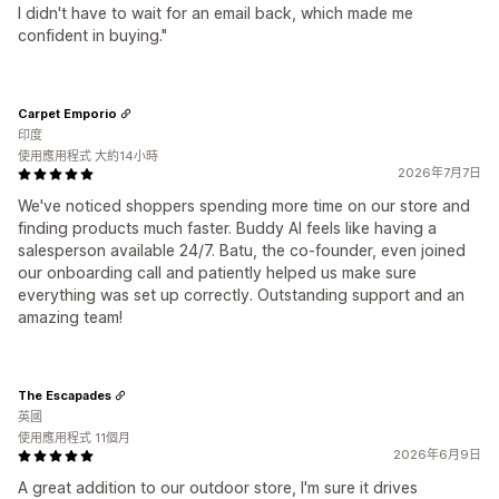
I didn't have to wait for an email back, which made me
confident in buying."
Carpet Emporio
印度
使用應用程式 大約14小時
2026年7月7日
We've noticed shoppers spending more time on our store and
finding products much faster. Buddy AI feels like having a
salesperson available 24/7. Batu, the co-founder, even joined
our onboarding call and patiently helped us make sure
everything was set up correctly. Outstanding support and an
amazing team!
The Escapades
英國
使用應用程式 11個月
2026年6月9日
A great addition to our outdoor store, I'm sure it drives