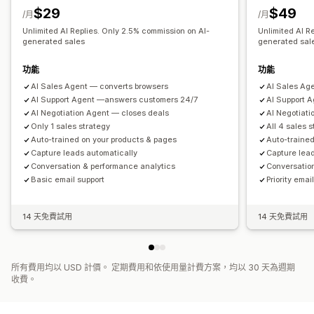
$29
$49
/月
/月
Unlimited AI Replies. Only 2.5% commission on AI-
Unlimited AI R
generated sales
generated sal
功能
功能
AI Sales Agent — converts browsers
AI Sales Ag
AI Support Agent —answers customers 24/7
AI Support 
AI Negotiation Agent — closes deals
AI Negotiat
Only 1 sales strategy
All 4 sales 
Auto-trained on your products & pages
Auto-trained
Capture leads automatically
Capture lea
Conversation & performance analytics
Conversatio
Basic email support
Priority emai
14 天免費試用
14 天免費試用
所有費用均以 USD 計價。 定期費用和依使用量計費方案，均以 30 天為週期
收費。