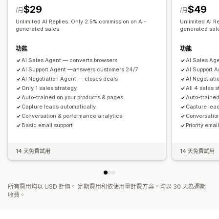
$29
$49
/月
/月
Unlimited AI Replies. Only 2.5% commission on AI-
Unlimited AI R
generated sales
generated sal
功能
功能
AI Sales Agent — converts browsers
AI Sales Ag
AI Support Agent —answers customers 24/7
AI Support 
AI Negotiation Agent — closes deals
AI Negotiat
Only 1 sales strategy
All 4 sales 
Auto-trained on your products & pages
Auto-trained
Capture leads automatically
Capture lea
Conversation & performance analytics
Conversatio
Basic email support
Priority emai
14 天免費試用
14 天免費試用
所有費用均以 USD 計價。 定期費用和依使用量計費方案，均以 30 天為週期
收費。