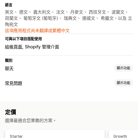
語言
英文、 德文、 義大利文、 法文、 丹麥文、 西班牙文、 波蘭文、
荷蘭文、 葡萄牙文 (葡萄牙)、 瑞典文、 挪威文、 希臘文，以及 立
陶宛文
這項應用程式尚未翻譯成繁體中文
可與以下項目搭配使用
結帳頁面
Shopify 管理介面
類別
聊天
顯示功能
即時傳訊
常見問題
顯示功能
AI 聊天機器人
即時訊息
多國語言
專員分析
編輯工具
自動回覆
AI 生成內容
多國語言
翻譯
折扣
常見問題
招呼語
商品推薦
快速回覆
交叉銷售
追加銷售
定價
顯示選項
選擇最適合您業務的方案。
自訂
產品頁面
常見問題頁面
搜尋列
搜尋篩選條件
即時解答
顏色和字型
聊天視窗
歡迎訊息
聊天按鈕
聊天流程
行動裝置回應式設計
Starter
Growth