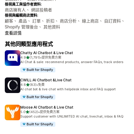
檢視員工與協作者資料:
商店擁有人、 網誌投稿者
檢視與編輯商店資料:
顧客、 產品、 訂單、 折扣、 商店分析、 線上商店、 自訂資料、
Shopify 管理後台、 其他資料
查看詳情
其他同類型應用程式
Chatty AI Chatbot & Live Chat
滿分 5 顆星
4.9
(1,791)
•
提供免費方案
共有 1791 則評價
AI Chat & sale: recommend products, answer FAQs, track orders
Built for Shopify
CWILL:AI Chatbot &Live Chat
滿分 5 顆星
4.8
(83)
•
免費
共有 83 則評價
AI chat bot & live chat with helpdesk inbox and FAQ support
Built for Shopify
Moose AI Chatbot & Live Chat
滿分 5 顆星
5.0
(452)
•
提供免費方案
共有 452 則評價
Support customer with UNLIMITED AI chat, livechat, inbox & FAQ
Built for Shopify