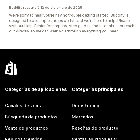
Buddify respondió 12 de diciembre de 2025
We’re sorry to hear you’re having trouble getting started. Buddify is
designed to be simple and powerful, and we’re here to help. Please
visit our Help Center for step-by-step guides and tutorials — or reach
out directly so we can walk you through everything you need.
Categorías de aplicaciones
Categorías principales
Canales de venta
Dropshipping
Búsqueda de productos
Mercados
Venta de productos
Reseñas de producto
Pedidos y envíos
Ventas adicionales y