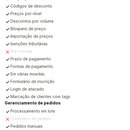
Compatível
Códigos de desconto
Compatível
Preços por nível
Compatível
Descontos por volume
Compatível
Bloqueio de preço
Compatível
Importação de preços
Compatível
Isenções tributárias
Incompatível
Pré-vendas
Compatível
Prazo de pagamento
Compatível
Formas de pagamento
Compatível
Em várias moedas
Compatível
Formulário de inscrição
Compatível
Login de atacado
Compatível
Marcação de clientes com tags
Gerenciamento de pedidos
Compatível
Processamento em lote
Incompatível
Formulário de pedido
Compatível
Pedidos manuais