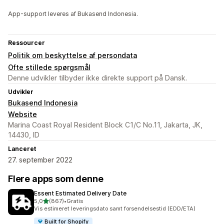
App-support leveres af Bukasend Indonesia.
Ressourcer
Politik om beskyttelse af persondata
Ofte stillede spørgsmål
Denne udvikler tilbyder ikke direkte support på Dansk.
Udvikler
Bukasend Indonesia
Website
Marina Coast Royal Resident Block C1/C No.11, Jakarta, JK,
14430, ID
Lanceret
27. september 2022
Flere apps som denne
Essent Estimated Delivery Date
ud af 5 stjerner
5,0
(867)
•
Gratis
867 anmeldelser i alt
Vis estimeret leveringsdato samt forsendelsestid (EDD/ETA)
Built for Shopify