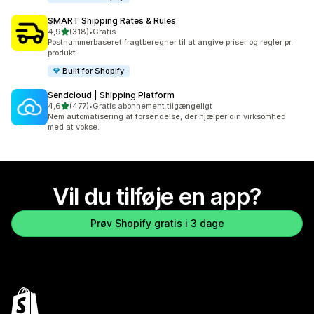
SMART Shipping Rates & Rules
ud af 5 stjerner
4,9
(318)
•
Gratis
318 anmeldelser i alt
Postnummerbaseret fragtberegner til at angive priser og regler pr.
produkt
Built for Shopify
Sendcloud | Shipping Platform
ud af 5 stjerner
4,6
(477)
•
Gratis abonnement tilgængeligt
477 anmeldelser i alt
Nem automatisering af forsendelse, der hjælper din virksomhed
med at vokse.
Vil du tilføje en app?
Prøv Shopify gratis i 3 dage