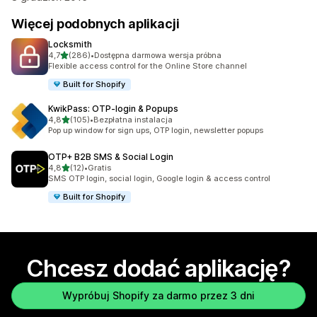
Więcej podobnych aplikacji
Locksmith
na 5 gwiazdek
4,7
(286)
•
Dostępna darmowa wersja próbna
Łączna liczba recenzji: 286
Flexible access control for the Online Store channel
Built for Shopify
KwikPass: OTP‑login & Popups
na 5 gwiazdek
4,8
(105)
•
Bezpłatna instalacja
Łączna liczba recenzji: 105
Pop up window for sign ups, OTP login, newsletter popups
OTP+ B2B SMS & Social Login
na 5 gwiazdek
4,8
(12)
•
Gratis
Łączna liczba recenzji: 12
SMS OTP login, social login, Google login & access control
Built for Shopify
Chcesz dodać aplikację?
Wypróbuj Shopify za darmo przez 3 dni