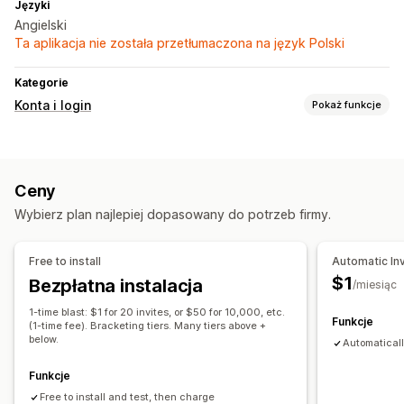
Języki
Angielski
Ta aplikacja nie została przetłumaczona na język Polski
Kategorie
Konta i login
Pokaż funkcje
Zarządzanie kontem
Link aktywacyjny
Ceny
Wybierz plan najlepiej dopasowany do potrzeb firmy.
Free to install
Automatic Inv
$1
Bezpłatna instalacja
/miesiąc
1-time blast: $1 for 20 invites, or $50 for 10,000, etc.
Funkcje
(1-time fee). Bracketing tiers. Many tiers above +
below.
Automaticall
Funkcje
Free to install and test, then charge