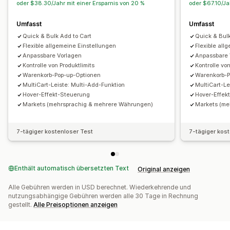
oder $38.30/Jahr mit einer Ersparnis von 20 %
oder $67.10/Ja
Umfasst
Umfasst
Quick & Bulk Add to Cart
Quick & Bulk
Flexible allgemeine Einstellungen
Flexible all
Anpassbare Vorlagen
Anpassbare 
Kontrolle von Produktlimits
Kontrolle von
Warenkorb-Pop-up-Optionen
Warenkorb-P
MultiCart-Leiste: Multi-Add-Funktion
MultiCart-Le
Hover-Effekt-Steuerung
Hover-Effek
Markets (mehrsprachig & mehrere Währungen)
Markets (me
7-tägiger kostenloser Test
7-tägiger kos
Enthält automatisch übersetzten Text
Original anzeigen
Alle Gebühren werden in USD berechnet. Wiederkehrende und
nutzungsabhängige Gebühren werden alle 30 Tage in Rechnung
gestellt.
Alle Preisoptionen anzeigen