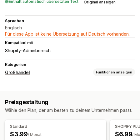
Enthält automatisch übersetzten Text
Original anzeigen
Sprachen
Englisch
Für diese App ist keine Übersetzung auf Deutsch vorhanden.
Kompatibel mit
Shopify-Adminbereich
Kategorien
Großhandel
Funktionen anzeigen
Bestellverwaltung
Bestellformular
Preisgestaltung
Wähle den Plan, der am besten zu deinem Unternehmen passt.
Standard
SHOPIFY PL
$3.99
$6.99
/ Monat
/ M