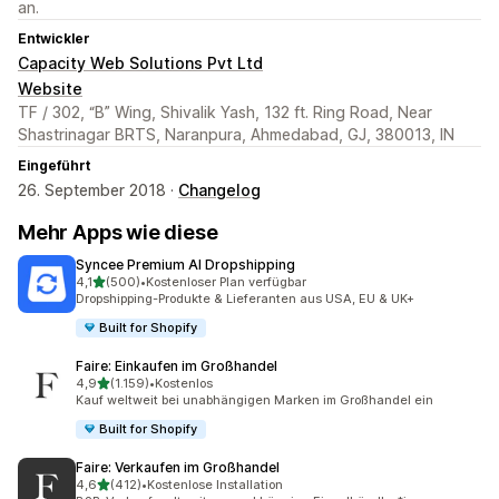
an.
Entwickler
Capacity Web Solutions Pvt Ltd
Website
TF / 302, “B” Wing, Shivalik Yash, 132 ft. Ring Road, Near
Shastrinagar BRTS, Naranpura, Ahmedabad, GJ, 380013, IN
Eingeführt
26. September 2018 ·
Changelog
Mehr Apps wie diese
Syncee Premium AI Dropshipping
von 5 Sternen
4,1
(500)
•
Kostenloser Plan verfügbar
500 Rezensionen insgesamt
Dropshipping-Produkte & Lieferanten aus USA, EU & UK+
Built for Shopify
Faire: Einkaufen im Großhandel
von 5 Sternen
4,9
(1.159)
•
Kostenlos
1159 Rezensionen insgesamt
Kauf weltweit bei unabhängigen Marken im Großhandel ein
Built for Shopify
Faire: Verkaufen im Großhandel
von 5 Sternen
4,6
(412)
•
Kostenlose Installation
412 Rezensionen insgesamt