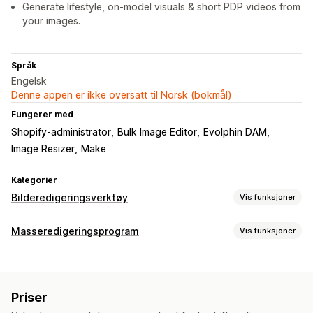
Generate lifestyle, on-model visuals & short PDP videos from
your images.
Språk
Engelsk
Denne appen er ikke oversatt til Norsk (bokmål)
Fungerer med
Shopify-administrator
Bulk Image Editor
Evolphin DAM
Image Resizer
Make
Kategorier
Bilderedigeringsverktøy
Vis funksjoner
Bildeoptimalisering
Masseredigeringsprogram
Vis funksjoner
Automatisk optimalisering
Bakgrunnsfjerning
Redigerbare ressurser
Bildekomprimering
Kvalitetskontroll
SEO
KI-generering
Produkter
Varianter
Bilder
SKU og strekkoder
Samlinger
Tilpassede bakgrunner
Generativ utfylling
Vannmerker
Priser
Handlinger
Masseredigering