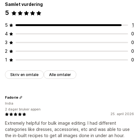
Samlet vurdering
5
5
1
4
0
3
0
2
0
1
0
Skriv en omtale
Alle omtaler
Fadorie
India
2 dager bruker appen
25. april 2026
Extremely helpful for bulk image editing. I had different
categories like dresses, accessories, etc and was able to use
the in-built recipes to get all images done in under an hour.