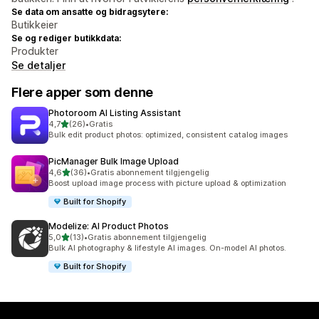
Se data om ansatte og bidragsytere:
Butikkeier
Se og rediger butikkdata:
Produkter
Se detaljer
Flere apper som denne
Photoroom AI Listing Assistant
av 5 stjerner
4,7
(26)
•
Gratis
Totalt 26 omtaler
Bulk edit product photos: optimized, consistent catalog images
PicManager Bulk Image Upload
av 5 stjerner
4,6
(36)
•
Gratis abonnement tilgjengelig
Totalt 36 omtaler
Boost upload image process with picture upload & optimization
Built for Shopify
Modelize: AI Product Photos
av 5 stjerner
5,0
(13)
•
Gratis abonnement tilgjengelig
Totalt 13 omtaler
Bulk AI photography & lifestyle AI images. On-model AI photos.
Built for Shopify