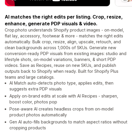
AI matches the right edits per listing. Crop, resize,
enhance, generate PDP visuals & video.
Crop.photo understands Shopify product images - on-model,
flat lay, accessory, footwear & more - matches the right edits
automatically. Bulk crop, resize, align, upscale, retouch, and
clean backgrounds across 1,000s of SKUs. Generate new
conversion-ready PDP visuals from existing images: studio and
lifestyle shots, on-model variations, banners, & short PDP
videos. Save as Recipes, reuse on new SKUs, and publish
outputs back to Shopify when ready. Built for Shopify Plus
teams and large catalogs.
AI Match auto-detects photo type, applies edits, then
suggests extra PDP visuals
Apply on-brand edits at scale with AI Recipes - sharpen,
boost color, photos pop
Pose-aware AI creates headless crops from on-model
product photos automatically
Gen AI auto-fills backgrounds to match aspect ratios without
cropping products