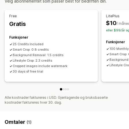
Velg abonnementet som passer best for bedriften din.
Bildeoptimalisering
KI-assistanse
Datamigrering
Alt. tekst
Formatkonvertering
Beskjæring
Masseredigering
Størrelsesendring
Free
LitePlus
$10
Gratis
/ måne
eller $99/år o
Funksjoner
Funksjoner
25 Credits Included
100 Monthly 
Smart Crop: 0.8 credits
Smart Crop: 
Background Removal: 1.5 credits
Background 
Lifestyle Crop: 2.3 credits
Lifestyle Cro
Cropped images include watermark
30 days of free trial
Alle kostnader faktureres i USD. Gjentagende og bruksbaserte
kostnader faktureres hver 30. dag.
Omtaler
(1)