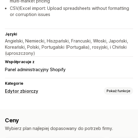
multi-market pricing
CSV/Excel import: Upload spreadsheets without formatting
or corruption issues
Języki
Angielski, Niemiecki, Hiszpański, Francuski, Włoski, Japoński,
Koreański, Polski, Portugalski (Portugalia), rosyjski, i Chiński
(uproszczony)
Współpracuje z
Panel administracyjny Shopify
Kategorie
Edytor zbiorczy
Pokaż funkcje
Edytowalne zasoby
Produkty
Warianty
Rabaty
Ceny
SKU i kody kreskowe
Ceny
Tagi
Opisy
Zapasy
Metapola
Kolekcje
Wybierz plan najlepiej dopasowany do potrzeb firmy.
Działania