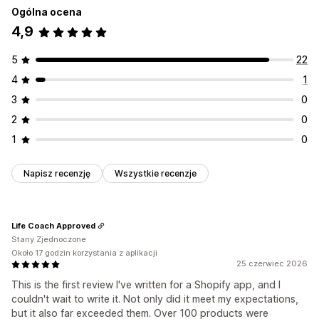
Ogólna ocena
4,9
5
22
4
1
3
0
2
0
1
0
Napisz recenzję
Wszystkie recenzje
Life Coach Approved
Stany Zjednoczone
Około 17 godzin korzystania z aplikacji
25 czerwiec 2026
This is the first review I've written for a Shopify app, and I
couldn't wait to write it. Not only did it meet my expectations,
but it also far exceeded them. Over 100 products were