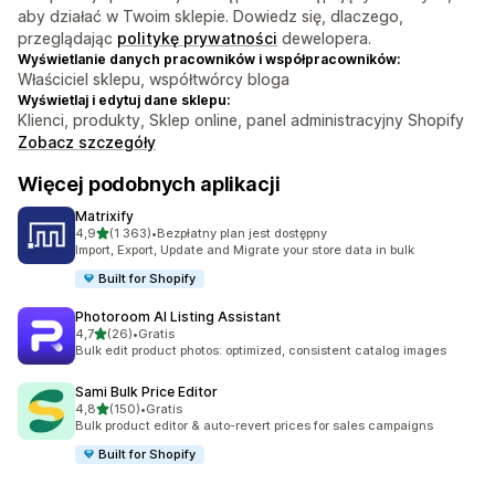
aby działać w Twoim sklepie. Dowiedz się, dlaczego,
przeglądając
politykę prywatności
dewelopera.
Wyświetlanie danych pracowników i współpracowników:
Właściciel sklepu, współtwórcy bloga
Wyświetlaj i edytuj dane sklepu:
Klienci, produkty, Sklep online, panel administracyjny Shopify
Zobacz szczegóły
Więcej podobnych aplikacji
Matrixify
na 5 gwiazdek
4,9
(1 363)
•
Bezpłatny plan jest dostępny
Łączna liczba recenzji: 1363
Import, Export, Update and Migrate your store data in bulk
Built for Shopify
Photoroom AI Listing Assistant
na 5 gwiazdek
4,7
(26)
•
Gratis
Łączna liczba recenzji: 26
Bulk edit product photos: optimized, consistent catalog images
Sami Bulk Price Editor
na 5 gwiazdek
4,8
(150)
•
Gratis
Łączna liczba recenzji: 150
Bulk product editor & auto-revert prices for sales campaigns
Built for Shopify