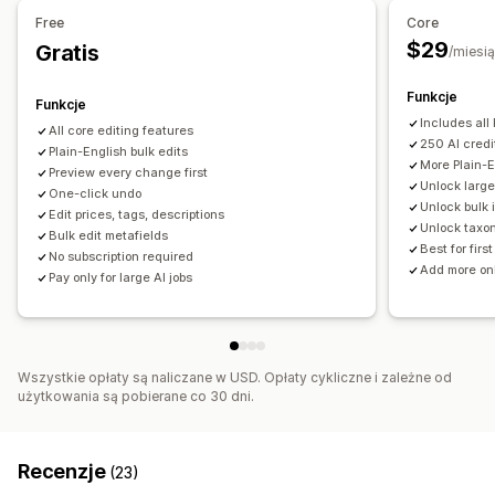
Usuwanie zbiorcze
Uaktualnienia SEO
Asystent AI
Free
Core
Import i eksport plików CSV
Przywracanie
$29
Gratis
/miesi
Wyszukiwanie i filtrowanie
Zaplanowane zadania
Edycja zbiorcza
Funkcje
Funkcje
Includes all
All core editing features
250 AI credi
Plain-English bulk edits
More Plain-E
Preview every change first
Unlock large
One-click undo
Unlock bulk 
Edit prices, tags, descriptions
Unlock taxo
Bulk edit metafields
Best for firs
No subscription required
Add more o
Pay only for large AI jobs
Wszystkie opłaty są naliczane w USD. Opłaty cykliczne i zależne od
użytkowania są pobierane co 30 dni.
Recenzje
(23)