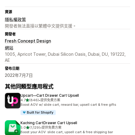
資源
隱私權政策
開發者無法直接以繁體中文提供支援。
開發者
Fresh Concept Design
網站
1005, Apricot Tower, Dubai Silicon Oasis, Dubai, DU, 191222,
AE
發布日期
2022年7月7日
其他同類型應用程式
Upcart—Cart Drawer Cart Upsell
滿分 5 顆星
4.7
(846)
•
提供免費方案
共有 846 則評價
Boost AOV w/ slide cart, reward bar, upsell cart & free gifts
Built for Shopify
Kaching CartDrawer Cart Upsell
滿分 5 顆星
5.0
(1,129)
•
提供免費方案
共有 1129 則評價
Boost your AOV: slide cart, upsell cart & free shipping bar