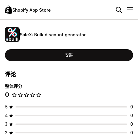
Shopify App Store
SaleX: Bulk discount generator
安装
评论
整体评分
0
5
0
4
0
3
0
2
0