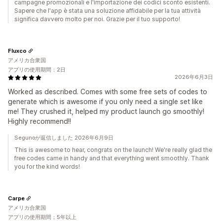
campagne promozionali e l'importazione dei codici sconto esistenti.
Sapere che l'app è stata una soluzione affidabile per la tua attività
significa davvero molto per noi. Grazie per il tuo supporto!
Fluxco
アメリカ合衆国
アプリの使用期間：2日
2026年6月3日
Worked as described. Comes with some free sets of codes to
generate which is awesome if you only need a single set like
me! They crushed it, helped my product launch go smoothly!
Highly recommend!!
Segunoが返信しました 2026年6月9日
This is awesome to hear, congrats on the launch! We're really glad the
free codes came in handy and that everything went smoothly. Thank
you for the kind words!
Carpe
アメリカ合衆国
アプリの使用期間：5年以上