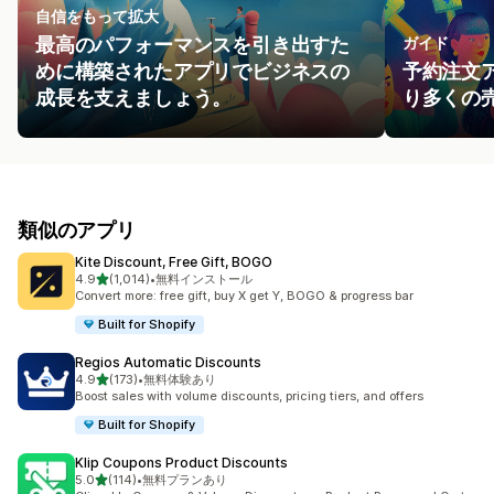
自信をもって拡大
最高のパフォーマンスを引き出すた
ガイド
めに構築されたアプリでビジネスの
予約注文
成長を支えましょう。
り多くの
類似のアプリ
Kite Discount, Free Gift, BOGO
5つ星中
4.9
(1,014)
•
無料インストール
合計レビュー数：1014件
Convert more: free gift, buy X get Y, BOGO & progress bar
Built for Shopify
Regios Automatic Discounts
5つ星中
4.9
(173)
•
無料体験あり
合計レビュー数：173件
Boost sales with volume discounts, pricing tiers, and offers
Built for Shopify
Klip Coupons Product Discounts
5つ星中
5.0
(114)
•
無料プランあり
合計レビュー数：114件