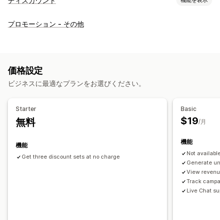
ディスカウント
ディスカウントの種類
プロモーション - その他
クーポンコード
クーポン
BOGO
固定価格設定
段階的な価格設定
ボリュームディスカウント
一律割引
割引率によるディスカウント
一括割引
無料配送
価格設定
カートディスカウント
チェックアウトディスカウント
ビジネスに最適なプランをお選びください。
期間限定オファー
アップセルディスカウント
クロスセルディスカウント
カスタムディスカウント
Starter
Basic
ディスカウント管理
$19
無料
/月
編集ツール
一括編集
インポートとエクスポート
機能
カスタムコード
キャンペーン
ディスカウントの組み合わせ
機能
Not available
絞り込み
追跡
レポート
分析
Get three discount sets at no charge
Generate un
View revenu
Track campa
Live Chat su