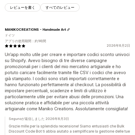
レビューを書く
すべてのレビュー
MANIKOCREATIONS - Handmade Art
ドイツ
アプリの使用期間：約1時間
2026年8月2日
Un’app molto utile per creare e importare codici sconto univoci
su Shopify. Avevo bisogno di tre diverse campagne
promozionali per i clienti del mio mercatino artigianale e ho
potuto caricare facilmente tramite file CSV i codici che avevo
già stampato. I codici sono stati importati correttamente e
hanno funzionato perfettamente al checkout. La possibilità di
impostare percentuali, scadenze e limiti di utilizzo è
particolarmente utile per evitare abusi delle promozioni. Una
soluzione pratica e affidabile per una piccola attività
artigianale come Maniko Creations. Assolutamente consigliata!
Segunoが返信しました 2026年8月3日
Grazie mille per la splendida recensione! Siamo entusiasti che Bulk
Discount Code Bot ti abbia aiutato a semplificare la gestione delle tue