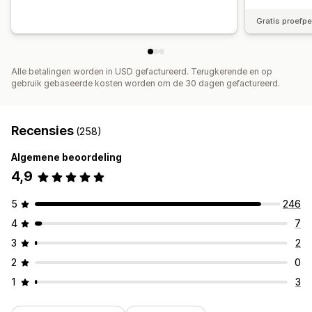
Gratis proefp
Alle betalingen worden in USD gefactureerd. Terugkerende en op
gebruik gebaseerde kosten worden om de 30 dagen gefactureerd.
Recensies
(258)
Algemene beoordeling
4,9
5
246
4
7
3
2
2
0
1
3