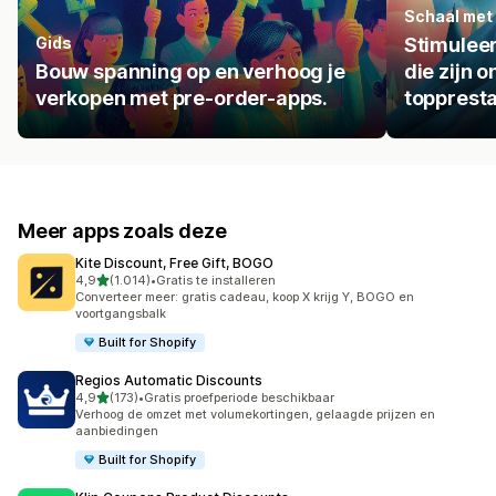
Schaal met
Gids
Stimuleer
Bouw spanning op en verhoog je
die zijn 
verkopen met pre-order-apps.
toppresta
Meer apps zoals deze
Kite Discount, Free Gift, BOGO
van 5 sterren
4,9
(1.014)
•
Gratis te installeren
1014 recensies in totaal
Converteer meer: gratis cadeau, koop X krijg Y, BOGO en
voortgangsbalk
Built for Shopify
Regios Automatic Discounts
van 5 sterren
4,9
(173)
•
Gratis proefperiode beschikbaar
173 recensies in totaal
Verhoog de omzet met volumekortingen, gelaagde prijzen en
aanbiedingen
Built for Shopify