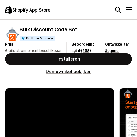
Shopify App Store
Bulk Discount Code Bot
Built for Shopify
Prijs
Beoordeling
Ontwikkelaar
Gratis abonnement beschikbaar
4,9
(258)
Seguno
Installeren
Demowinkel bekijken