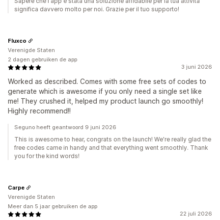
Sapere che l'app è stata una soluzione affidabile per la tua attività
significa davvero molto per noi. Grazie per il tuo supporto!
Fluxco
Verenigde Staten
2 dagen gebruiken de app
3 juni 2026
Worked as described. Comes with some free sets of codes to
generate which is awesome if you only need a single set like
me! They crushed it, helped my product launch go smoothly!
Highly recommend!!
Seguno heeft geantwoord 9 juni 2026
This is awesome to hear, congrats on the launch! We're really glad the
free codes came in handy and that everything went smoothly. Thank
you for the kind words!
Carpe
Verenigde Staten
Meer dan 5 jaar gebruiken de app
22 juli 2026