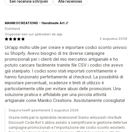
Een recensie schrijven
Alle recensies
MANIKOCREATIONS - Handmade Art
Duitsland
Ongeveer een uur gebruiken de app
2 augustus 2026
Un’app molto utile per creare e importare codici sconto univoci
su Shopify. Avevo bisogno di tre diverse campagne
promozionali per i clienti del mio mercatino artigianale e ho
potuto caricare facilmente tramite file CSV i codici che avevo
già stampato. I codici sono stati importati correttamente e
hanno funzionato perfettamente al checkout. La possibilità di
impostare percentuali, scadenze e limiti di utilizzo è
particolarmente utile per evitare abusi delle promozioni. Una
soluzione pratica e affidabile per una piccola attività
artigianale come Maniko Creations. Assolutamente consigliata!
Seguno heeft geantwoord 3 augustus 2026
Grazie mille per la splendida recensione! Siamo entusiasti che Bulk
Discount Code Bot ti abbia aiutato a semplificare la gestione delle tue
campagne promozionali e l'importazione dei codici sconto esistenti.