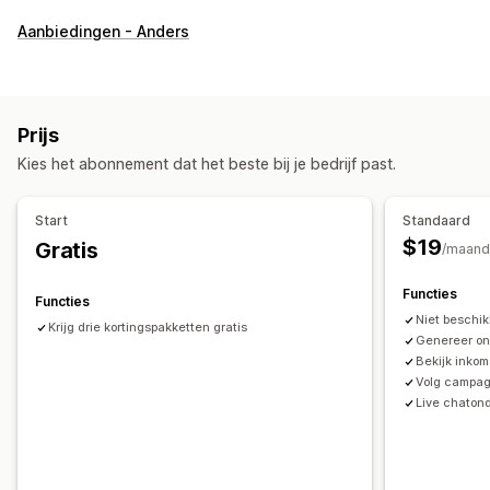
Soorten kortingen
Aanbiedingen - Anders
Kortingscodes
Coupons
Twee voor de prijs van één
Vaste prijzen
Gedifferentieerde prijzen
Volumekortingen
Forfaitaire kortingen
Percentagekortingen
Bulkkortingen
Prijs
Gratis verzending
Winkelwagenkortingen
Kies het abonnement dat het beste bij je bedrijf past.
Kortingen bij de checkout
Tijdelijke aanbiedingen
Upsell-kortingen
Cross-sell-kortingen
Start
Standaard
Aangepaste kortingen
$19
Gratis
/maand
Kortingen beheren
Functies
Bewerkingstool
Bulkbewerking
Importeren en exporteren
Functies
Niet beschik
Aangepaste code
Campagnes
Korting stapelen
Filteren
Krijg drie kortingspakketten gratis
Genereer on
Tracking
Rapportage
Analytics
Bekijk inko
Volg campag
Live chatond