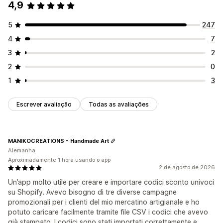
4,9
5
247
4
7
3
2
2
0
1
3
Escrever avaliação
Todas as avaliações
MANIKOCREATIONS - Handmade Art
Alemanha
Aproximadamente 1 hora usando o app
2 de agosto de 2026
Un’app molto utile per creare e importare codici sconto univoci
su Shopify. Avevo bisogno di tre diverse campagne
promozionali per i clienti del mio mercatino artigianale e ho
potuto caricare facilmente tramite file CSV i codici che avevo
già stampato. I codici sono stati importati correttamente e