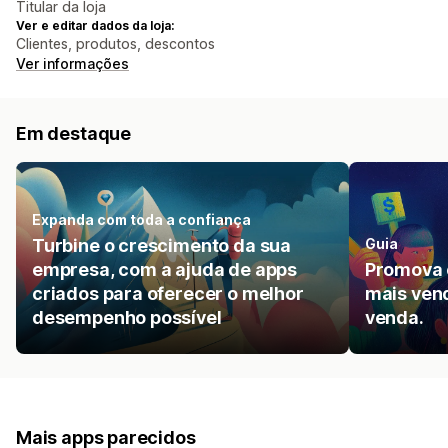
Titular da loja
Ver e editar dados da loja:
Clientes, produtos, descontos
Ver informações
Em destaque
Expanda com toda a confiança
Turbine o crescimento da sua
Guia
empresa, com a ajuda de apps
Promova 
criados para oferecer o melhor
mais ven
desempenho possível
venda.
Mais apps parecidos