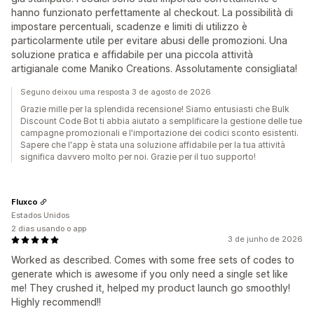
hanno funzionato perfettamente al checkout. La possibilità di
impostare percentuali, scadenze e limiti di utilizzo è
particolarmente utile per evitare abusi delle promozioni. Una
soluzione pratica e affidabile per una piccola attività
artigianale come Maniko Creations. Assolutamente consigliata!
Seguno deixou uma resposta 3 de agosto de 2026
Grazie mille per la splendida recensione! Siamo entusiasti che Bulk
Discount Code Bot ti abbia aiutato a semplificare la gestione delle tue
campagne promozionali e l'importazione dei codici sconto esistenti.
Sapere che l'app è stata una soluzione affidabile per la tua attività
significa davvero molto per noi. Grazie per il tuo supporto!
Fluxco
Estados Unidos
2 dias usando o app
3 de junho de 2026
Worked as described. Comes with some free sets of codes to
generate which is awesome if you only need a single set like
me! They crushed it, helped my product launch go smoothly!
Highly recommend!!