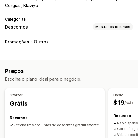
Gorgias
Klaviyo
Categorias
Descontos
Mostrar os recursos
Tipos de descontos
Promoções - Outros
Códigos de desconto
Cupons
"Compre um e leve dois"
Preços fixos
Preços por nível
Descontos por volume
Descontos fixos
Descontos percentuais
Preços
Descontos em massa
Frete grátis
Descontos de carrinho
Escolha o plano ideal para o negócio.
Descontos no checkout
Ofertas por tempo limitado
Descontos de upsell
Descontos de cross-sell
Starter
Basic
Descontos personalizados
$19
Grátis
/mês
Gerenciamento de descontos
Recursos
Ferramenta de edição
Edição em massa
Recursos
Não disponív
Importação e exportação
Código personalizado
Receba três conjuntos de descontos gratuitamente
Gere códigos
Campanhas
Agrupamento de descontos
Filtragem
Veja a recei