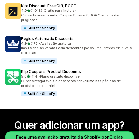
Kite Discount, Free Gift, BOGO
de 5 estrelas
4,9
(1.018)
•
Grátis para instalar
1018 avaliações ao todo
Converta mais: brinde, Compre X, Leve Y, BOGO e barra de
progresso
Built for Shopify
Regios Automatic Discounts
de 5 estrelas
4,9
(173)
•
Avaliação gratuita
173 avaliações ao todo
Impulsione as vendas com descontos por volume, preços em níveis
e ofertas
Built for Shopify
Klip Coupons Product Discounts
de 5 estrelas
5,0
(114)
•
Plano gratuito disponível
114 avaliações ao todo
Cupons resgatáveis e descontos por volume nas páginas de
produtos e no carrinho
Built for Shopify
Quer adicionar um app?
Faça uma avaliação gratuita da Shopify por 3 dias