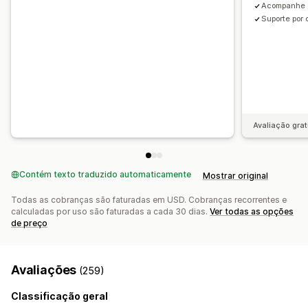
Acompanhamento
Relatórios
Análises
Acompanhe 
Suporte por 
Avaliação grat
Contém texto traduzido automaticamente
Mostrar original
Todas as cobranças são faturadas em USD. Cobranças recorrentes e
calculadas por uso são faturadas a cada 30 dias.
Ver todas as opções
de preço
Avaliações
(259)
Classificação geral