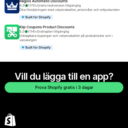
Regios Automatic Discounts
av 5 stjärnor
4,9
(173)
•
Gratis testversion tillgänglig
173 recensioner totalt
Öka försäljningen med volymrabatter, prisnivåer och erbjudanden
Built for Shopify
Klip Coupons Product Discounts
av 5 stjärnor
5,0
(114)
•
Gratisplan tillgänglig
114 recensioner totalt
Urklippbara kuponger och volymrabatter på produktsidor och i
varukorgen
Built for Shopify
Vill du lägga till en app?
Prova Shopify gratis i 3 dagar