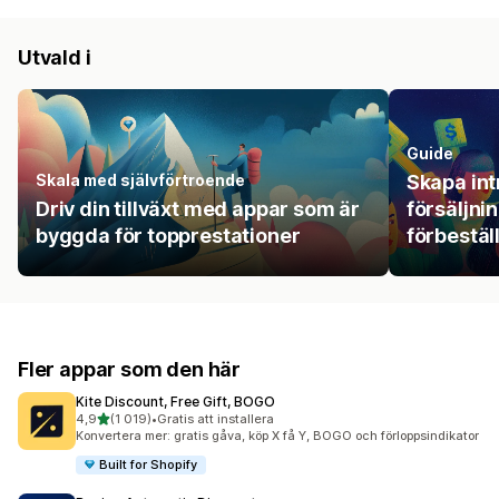
Utvald i
Guide
Skala med självförtroende
Skapa in
Driv din tillväxt med appar som är
försäljni
byggda för topprestationer
förbestäl
Fler appar som den här
Kite Discount, Free Gift, BOGO
av 5 stjärnor
4,9
(1 019)
•
Gratis att installera
1019 recensioner totalt
Konvertera mer: gratis gåva, köp X få Y, BOGO och förloppsindikator
Built for Shopify