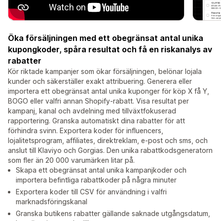
Öka försäljningen med ett obegränsat antal unika
kupongkoder, spåra resultat och få en riskanalys av
rabatter
Kör riktade kampanjer som ökar försäljningen, belönar lojala
kunder och säkerställer exakt attribuering. Generera eller
importera ett obegränsat antal unika kuponger för köp X få Y,
BOGO eller valfri annan Shopify-rabatt. Visa resultat per
kampanj, kanal och avdelning med tillväxtfokuserad
rapportering. Granska automatiskt dina rabatter för att
förhindra svinn. Exportera koder för influencers,
lojalitetsprogram, affiliates, direktreklam, e-post och sms, och
anslut till Klaviyo och Gorgias. Den unika rabattkodsgeneratorn
som fler än 20 000 varumärken litar på.
Skapa ett obegränsat antal unika kampanjkoder och
importera befintliga rabattkoder på några minuter
Exportera koder till CSV för användning i valfri
marknadsföringskanal
Granska butikens rabatter gällande saknade utgångsdatum,