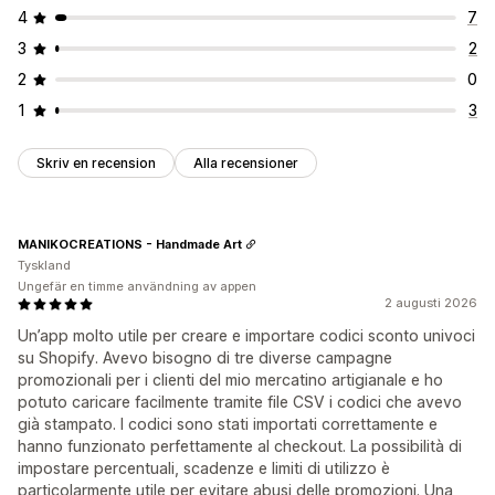
4
7
3
2
2
0
1
3
Skriv en recension
Alla recensioner
MANIKOCREATIONS - Handmade Art
Tyskland
Ungefär en timme användning av appen
2 augusti 2026
Un’app molto utile per creare e importare codici sconto univoci
su Shopify. Avevo bisogno di tre diverse campagne
promozionali per i clienti del mio mercatino artigianale e ho
potuto caricare facilmente tramite file CSV i codici che avevo
già stampato. I codici sono stati importati correttamente e
hanno funzionato perfettamente al checkout. La possibilità di
impostare percentuali, scadenze e limiti di utilizzo è
particolarmente utile per evitare abusi delle promozioni. Una