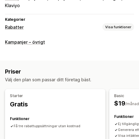
Klaviyo
Kategorier
Rabatter
Visa funktioner
Rabattyper
Kampanjer – övrigt
Rabattkoder
Kuponger
Köp två, betala för en
Fasta priser
Kvantitetsbaserade priser
Volymrabatter
Rabattbelopp
Procentuella rabatter
Massrabatter
Fri frakt
Priser
Rabatter på hela varukorgen
Rabatter i kassan
Välj den plan som passar ditt företag bäst.
Tidsbegränsade erbjudanden
Merförsäljningsrabatter
Korsförsäljningsrabatter
Anpassade rabatter
Starter
Basic
Rabatthantering
$19
Gratis
/månad
Redigeringsverktyg
Massredigering
Import och export
Funktioner
Anpassad kod
Kampanjer
Kombinerade rabatter
Filtrering
Funktioner
Ej tillgängli
Spårning
Rapportering
Analysverktyg
Få tre rabattuppsättningar utan kostnad
Generera ett
Visa intäkte