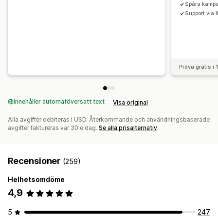
Spåra kampa
Support via 
Prova gratis i
Innehåller automatöversatt text
Visa original
Alla avgifter debiteras i USD. Återkommande och användningsbaserade
avgifter faktureras var 30:e dag.
Se alla prisalternativ
Recensioner
(259)
Helhetsomdöme
4,9
5
247