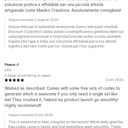
soluzione pratica e affidabile per una piccola attività
artigianale come Maniko Creations. Assolutamente consigliata!
Seguno svarade 3 augusti 2026
Grazie mille per la splendida recensione! Siamo entusiasti che Bulk
Discount Code Bot ti abbia aiutato a semplificare la gestione delle tue
campagne promozionali e l'importazione dei codici sconto esistenti.
Sapere che l'app è stata una soluzione affidabile per la tua attività
significa davvero molto per noi. Grazie per il tuo supporto!
Fluxco
USA
2 dagar användning av appen
3 juni 2026
Worked as described. Comes with some free sets of codes to
generate which is awesome if you only need a single set like
me! They crushed it, helped my product launch go smoothly!
Highly recommend!!
Seguno svarade 9 juni 2026
This is awesome to hear, congrats on the launch! We're really glad the
free codes came in handy and that everything went smoothly. Thank