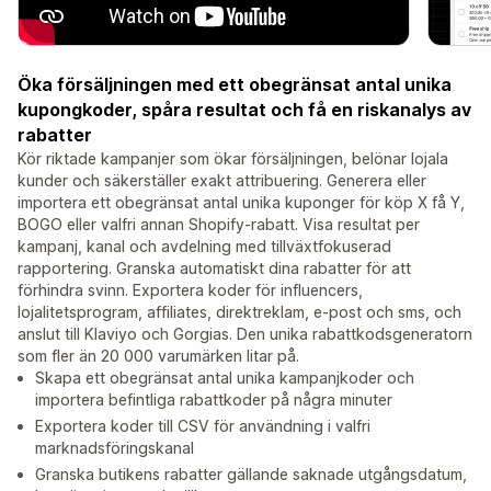
Öka försäljningen med ett obegränsat antal unika
kupongkoder, spåra resultat och få en riskanalys av
rabatter
Kör riktade kampanjer som ökar försäljningen, belönar lojala
kunder och säkerställer exakt attribuering. Generera eller
importera ett obegränsat antal unika kuponger för köp X få Y,
BOGO eller valfri annan Shopify-rabatt. Visa resultat per
kampanj, kanal och avdelning med tillväxtfokuserad
rapportering. Granska automatiskt dina rabatter för att
förhindra svinn. Exportera koder för influencers,
lojalitetsprogram, affiliates, direktreklam, e-post och sms, och
anslut till Klaviyo och Gorgias. Den unika rabattkodsgeneratorn
som fler än 20 000 varumärken litar på.
Skapa ett obegränsat antal unika kampanjkoder och
importera befintliga rabattkoder på några minuter
Exportera koder till CSV för användning i valfri
marknadsföringskanal
Granska butikens rabatter gällande saknade utgångsdatum,