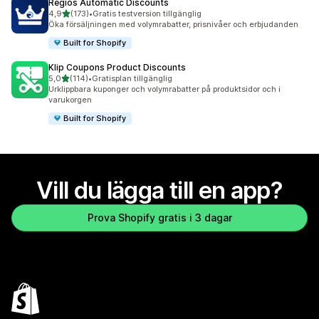
Regios Automatic Discounts
av 5 stjärnor
4,9
(173)
•
Gratis testversion tillgänglig
173 recensioner totalt
Öka försäljningen med volymrabatter, prisnivåer och erbjudanden
Built for Shopify
Klip Coupons Product Discounts
av 5 stjärnor
5,0
(114)
•
Gratisplan tillgänglig
114 recensioner totalt
Urklippbara kuponger och volymrabatter på produktsidor och i
varukorgen
Built for Shopify
Vill du lägga till en app?
Prova Shopify gratis i 3 dagar