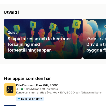
Utvald i
Guide
Skapa intresse och ta hem mer
Skala med s
försäljning med
Driv din 
förbeställningsappar.
byggda fö
Fler appar som den här
Kite Discount, Free Gift, BOGO
av 5 stjärnor
4,9
(1 015)
•
Gratis att installera
1015 recensioner totalt
Konvertera mer: gratis gåva, köp X få Y, BOGO och förloppsindikator
Built for Shopify