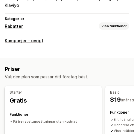
Klaviyo
Kategorier
Rabatter
Visa funktioner
Rabattyper
Kampanjer – övrigt
Rabattkoder
Kuponger
Köp två, betala för en
Fasta priser
Kvantitetsbaserade priser
Volymrabatter
Rabattbelopp
Procentuella rabatter
Massrabatter
Fri frakt
Priser
Rabatter på hela varukorgen
Rabatter i kassan
Välj den plan som passar ditt företag bäst.
Tidsbegränsade erbjudanden
Merförsäljningsrabatter
Korsförsäljningsrabatter
Anpassade rabatter
Starter
Basic
Rabatthantering
$19
Gratis
/månad
Redigeringsverktyg
Massredigering
Import och export
Funktioner
Anpassad kod
Kampanjer
Kombinerade rabatter
Filtrering
Funktioner
Ej tillgängli
Spårning
Rapportering
Analysverktyg
Få tre rabattuppsättningar utan kostnad
Generera ett
Visa intäkte