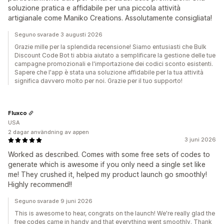
soluzione pratica e affidabile per una piccola attività
artigianale come Maniko Creations. Assolutamente consigliata!
Seguno svarade 3 augusti 2026
Grazie mille per la splendida recensione! Siamo entusiasti che Bulk
Discount Code Bot ti abbia aiutato a semplificare la gestione delle tue
campagne promozionali e l'importazione dei codici sconto esistenti.
Sapere che l'app è stata una soluzione affidabile per la tua attività
significa davvero molto per noi. Grazie per il tuo supporto!
Fluxco
USA
2 dagar användning av appen
3 juni 2026
Worked as described. Comes with some free sets of codes to
generate which is awesome if you only need a single set like
me! They crushed it, helped my product launch go smoothly!
Highly recommend!!
Seguno svarade 9 juni 2026
This is awesome to hear, congrats on the launch! We're really glad the
free codes came in handy and that everything went smoothly. Thank