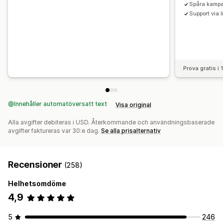
Spåra kampa
Support via 
Prova gratis i
Innehåller automatöversatt text
Visa original
Alla avgifter debiteras i USD. Återkommande och användningsbaserade
avgifter faktureras var 30:e dag.
Se alla prisalternativ
Recensioner
(258)
Helhetsomdöme
4,9
5
246