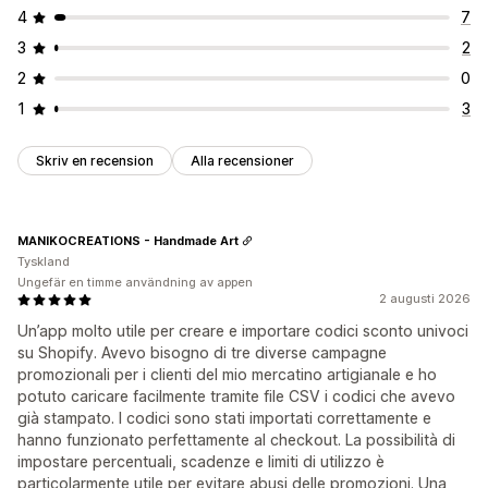
4
7
3
2
2
0
1
3
Skriv en recension
Alla recensioner
MANIKOCREATIONS - Handmade Art
Tyskland
Ungefär en timme användning av appen
2 augusti 2026
Un’app molto utile per creare e importare codici sconto univoci
su Shopify. Avevo bisogno di tre diverse campagne
promozionali per i clienti del mio mercatino artigianale e ho
potuto caricare facilmente tramite file CSV i codici che avevo
già stampato. I codici sono stati importati correttamente e
hanno funzionato perfettamente al checkout. La possibilità di
impostare percentuali, scadenze e limiti di utilizzo è
particolarmente utile per evitare abusi delle promozioni. Una