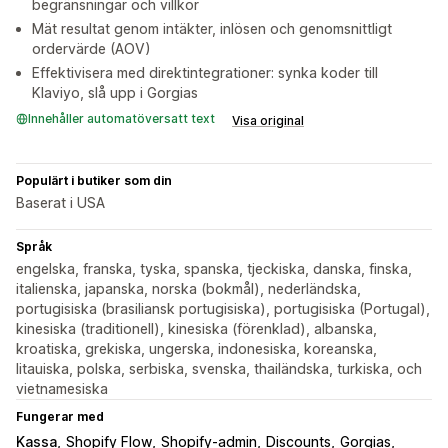
begränsningar och villkor
Mät resultat genom intäkter, inlösen och genomsnittligt
ordervärde (AOV)
Effektivisera med direktintegrationer: synka koder till
Klaviyo, slå upp i Gorgias
Innehåller automatöversatt text
Visa original
Populärt i butiker som din
Baserat i USA
Språk
engelska, franska, tyska, spanska, tjeckiska, danska, finska,
italienska, japanska, norska (bokmål), nederländska,
portugisiska (brasiliansk portugisiska), portugisiska (Portugal),
kinesiska (traditionell), kinesiska (förenklad), albanska,
kroatiska, grekiska, ungerska, indonesiska, koreanska,
litauiska, polska, serbiska, svenska, thailändska, turkiska, och
vietnamesiska
Fungerar med
Kassa
Shopify Flow
Shopify-admin
Discounts
Gorgias