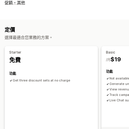
折扣類型
促銷 - 其他
折扣代碼
優惠券
買一送一
固定定價
分層定價
大量購買折扣
固定折扣
百分比折扣
大量折扣
免運費
購物車折扣
結帳折扣
限時優惠
追加銷售折扣
交叉銷售折扣
自訂折扣
定價
管理折扣
選擇最適合您業務的方案。
編輯工具
大量編輯
匯入和匯出
自訂代碼
行銷活動
折扣合併
篩選
追蹤
報告
分析
Starter
Basic
$19
免費
/月
功能
功能
Not available
Get three discount sets at no charge
Generate un
View revenu
Track campa
Live Chat su