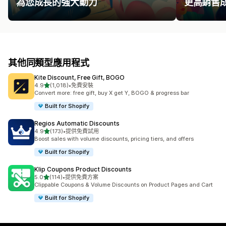
為您成長的強大動力
更高銷售
其他同類型應用程式
Kite Discount, Free Gift, BOGO
滿分 5 顆星
4.9
(1,018)
•
免費安裝
共有 1018 則評價
Convert more: free gift, buy X get Y, BOGO & progress bar
Built for Shopify
Regios Automatic Discounts
滿分 5 顆星
4.9
(173)
•
提供免費試用
共有 173 則評價
Boost sales with volume discounts, pricing tiers, and offers
Built for Shopify
Klip Coupons Product Discounts
滿分 5 顆星
5.0
(114)
•
提供免費方案
共有 114 則評價
Clippable Coupons & Volume Discounts on Product Pages and Cart
Built for Shopify