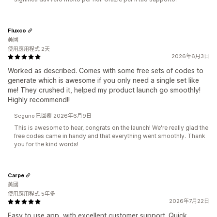
Fluxco
美國
使用應用程式 2天
2026年6月3日
Worked as described. Comes with some free sets of codes to
generate which is awesome if you only need a single set like
me! They crushed it, helped my product launch go smoothly!
Highly recommend!!
Seguno 已回覆 2026年6月9日
This is awesome to hear, congrats on the launch! We're really glad the
free codes came in handy and that everything went smoothly. Thank
you for the kind words!
Carpe
美國
使用應用程式 5年多
2026年7月22日
Easy to use app, with excellent customer support. Quick