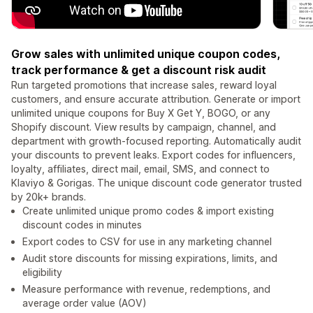
Grow sales with unlimited unique coupon codes,
track performance & get a discount risk audit
Run targeted promotions that increase sales, reward loyal
customers, and ensure accurate attribution. Generate or import
unlimited unique coupons for Buy X Get Y, BOGO, or any
Shopify discount. View results by campaign, channel, and
department with growth-focused reporting. Automatically audit
your discounts to prevent leaks. Export codes for influencers,
loyalty, affiliates, direct mail, email, SMS, and connect to
Klaviyo & Gorigas. The unique discount code generator trusted
by 20k+ brands.
Create unlimited unique promo codes & import existing
discount codes in minutes
Export codes to CSV for use in any marketing channel
Audit store discounts for missing expirations, limits, and
eligibility
Measure performance with revenue, redemptions, and
average order value (AOV)