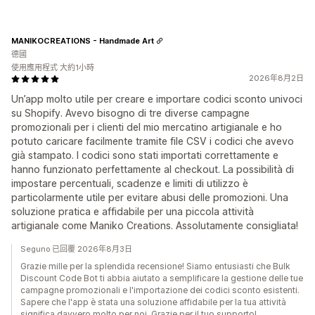
MANIKOCREATIONS - Handmade Art
德國
使用應用程式 大約1小時
2026年8月2日
Un’app molto utile per creare e importare codici sconto univoci
su Shopify. Avevo bisogno di tre diverse campagne
promozionali per i clienti del mio mercatino artigianale e ho
potuto caricare facilmente tramite file CSV i codici che avevo
già stampato. I codici sono stati importati correttamente e
hanno funzionato perfettamente al checkout. La possibilità di
impostare percentuali, scadenze e limiti di utilizzo è
particolarmente utile per evitare abusi delle promozioni. Una
soluzione pratica e affidabile per una piccola attività
artigianale come Maniko Creations. Assolutamente consigliata!
Seguno 已回覆 2026年8月3日
Grazie mille per la splendida recensione! Siamo entusiasti che Bulk
Discount Code Bot ti abbia aiutato a semplificare la gestione delle tue
campagne promozionali e l'importazione dei codici sconto esistenti.
Sapere che l'app è stata una soluzione affidabile per la tua attività
significa davvero molto per noi. Grazie per il tuo supporto!