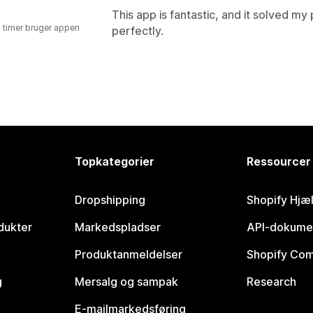
This app is fantastic, and it solved m
4 timer bruger appen
perfectly.
Topkategorier
Ressourcer
Dropshipping
Shopify Hjæ
dukter
Markedspladser
API-dokume
Produktanmeldelser
Shopify Co
g
Mersalg og sampak
Research
E-mailmarkedsføring