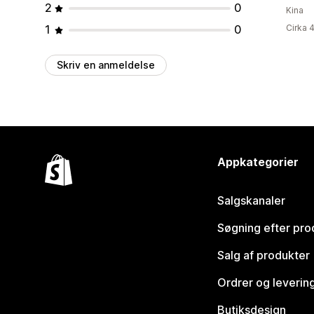
2
0
Kina
1
0
Cirka 
Skriv en anmeldelse
Appkategorier
Salgskanaler
Søgning efter pro
Salg af produkter
Ordrer og leverin
Butiksdesign