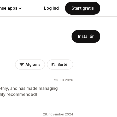
se apps
Log ind
Start gratis
Installér
Afgræns
Sortér
23. juli 2026
othly, and has made managing
ighly recommended!
28. november 2024