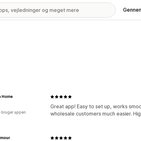
Gennem
a Home
Great app! Easy to set up, works smo
 bruger appen
wholesale customers much easier. H
rmour