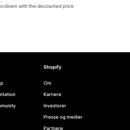
y problem with the discounted price
Shopify
lp
Om
ntation
Karriere
mmunity
Investorer
Presse og medier
Partnere