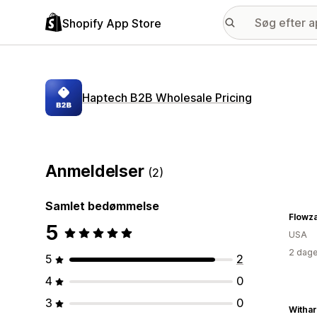
Shopify App Store
Haptech B2B Wholesale Pricing
Anmeldelser
(2)
Samlet bedømmelse
Flowz
5
USA
2 dage
5
2
4
0
3
0
Witha