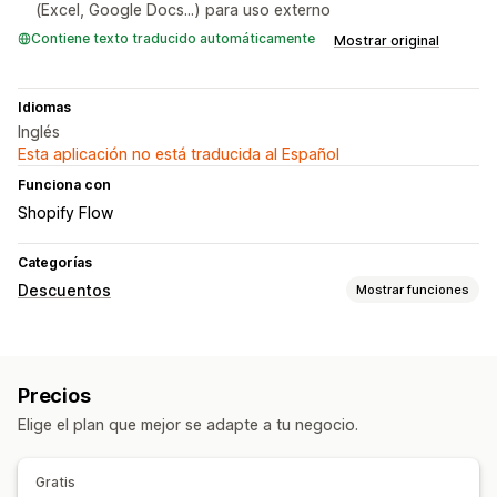
(Excel, Google Docs...) para uso externo
Contiene texto traducido automáticamente
Mostrar original
Idiomas
Inglés
Esta aplicación no está traducida al Español
Funciona con
Shopify Flow
Categorías
Descuentos
Mostrar funciones
Tipos de descuentos
Códigos de descuento
Precios fijos
Descuentos globales
Precios
Descuentos porcentuales
Descuentos al por mayor
Elige el plan que mejor se adapte a tu negocio.
Envío gratis
Descuentos en el carrito
Descuentos en la pantalla de pago
Gratis
Descuentos personalizados