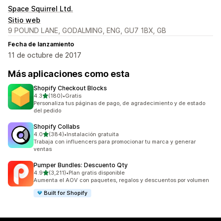
Space Squirrel Ltd.
Sitio web
9 POUND LANE, GODALMING, ENG, GU7 1BX, GB
Fecha de lanzamiento
11 de octubre de 2017
Más aplicaciones como esta
Shopify Checkout Blocks
de 5 estrellas
4.3
(180)
•
Gratis
180 reseñas en total
Personaliza tus páginas de pago, de agradecimiento y de estado
del pedido
Shopify Collabs
de 5 estrellas
4.0
(384)
•
Instalación gratuita
384 reseñas en total
Trabaja con influencers para promocionar tu marca y generar
ventas
Pumper Bundles: Descuento Qty
de 5 estrellas
4.9
(3,211)
•
Plan gratis disponible
3211 reseñas en total
Aumenta el AOV con paquetes, regalos y descuentos por volumen
Built for Shopify