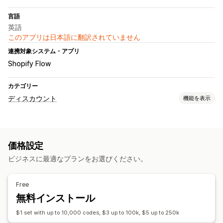
言語
英語
このアプリは日本語に翻訳されていません
連携対象システム・アプリ
Shopify Flow
カテゴリー
ディスカウント
機能を表示
ディスカウントの種類
クーポンコード
固定価格設定
一律割引
価格設定
割引率によるディスカウント
一括割引
無料配送
ビジネスに最適なプランをお選びください。
カートディスカウント
チェックアウトディスカウント
カスタムディスカウント
Free
無料インストール
$1 set with up to 10,000 codes, $3 up to 100k, $5 up to 250k