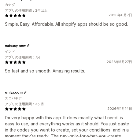
カナダ
アプリの使用期間：2年以上
2026年6月7日
Simple. Easy. Affordable. All shopify apps should be so good.
eateasy new
インド
アプリの使用期間：7分
2026年5月27日
So fast and so smooth. Amazing results.
onlyx.com
スロバキア
アプリの使用期間：3ヶ月
2026年1月14日
I’m very happy with this app. It does exactly what I need, is
easy to use, and everything works as it should. You just paste
in the codes you want to create, set your conditions, and in a
moment they’re ready. The pay-only-for-what-you-create