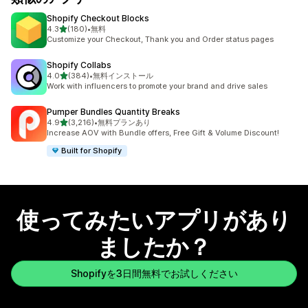
Shopify Checkout Blocks
5つ星中
4.3
(180)
•
無料
合計レビュー数：180件
Customize your Checkout, Thank you and Order status pages
Shopify Collabs
5つ星中
4.0
(384)
•
無料インストール
合計レビュー数：384件
Work with influencers to promote your brand and drive sales
Pumper Bundles Quantity Breaks
5つ星中
4.9
(3,216)
•
無料プランあり
合計レビュー数：3216件
Increase AOV with Bundle offers, Free Gift & Volume Discount!
Built for Shopify
使ってみたいアプリがあり
ましたか？
Shopifyを3日間無料でお試しください