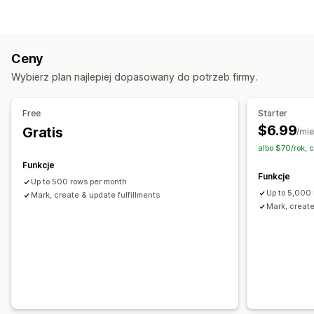
Realizacja zamówień
Oznaczanie zamówień
Zarządzanie zamówieniami
Status płatności
Przetwarzanie zamówień
Realizacja
Przetwarzanie partii
Dostosowanie
Ceny
Śledzenie wielu przewoźników
Linki do śledzenia
API
Logika warunkowa
Niestandardowe wyzwalacze
Wybierz plan najlepiej dopasowany do potrzeb firmy.
Powiadomienia klientów
Historia śledzenia
Wzorce
Automatyczna synchronizacja danych
Zarządzanie zapasami
Zaplanowane zadania
Niestandardowe przepływy pracy
Free
Starter
Automatyczna synchronizacja
Reguły niestandardowe
$6.99
Gratis
/mie
Dostosowanie zapasów
Wiele magazynów
albo $70/rok, 
Mapowanie SKU
Funkcje
Funkcje
Up to 500 rows per month
Up to 5,000
Mark, create & update fulfillments
Mark, create