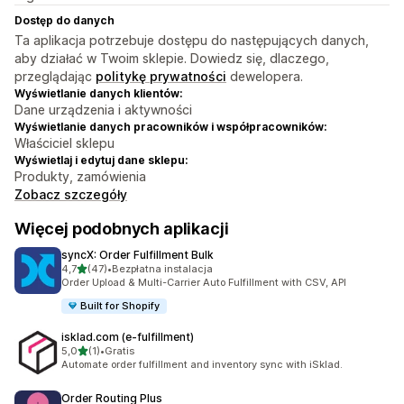
Dostęp do danych
Ta aplikacja potrzebuje dostępu do następujących danych,
aby działać w Twoim sklepie. Dowiedz się, dlaczego,
przeglądając
politykę prywatności
dewelopera.
Wyświetlanie danych klientów:
Dane urządzenia i aktywności
Wyświetlanie danych pracowników i współpracowników:
Właściciel sklepu
Wyświetlaj i edytuj dane sklepu:
Produkty, zamówienia
Zobacz szczegóły
Więcej podobnych aplikacji
syncX: Order Fulfillment Bulk
na 5 gwiazdek
4,7
(47)
•
Bezpłatna instalacja
Łączna liczba recenzji: 47
Order Upload & Multi-Carrier Auto Fulfillment with CSV, API
Built for Shopify
isklad.com (e‑fulfillment)
na 5 gwiazdek
5,0
(1)
•
Gratis
Łączna liczba recenzji: 1
Automate order fulfillment and inventory sync with iSklad.
Order Routing Plus