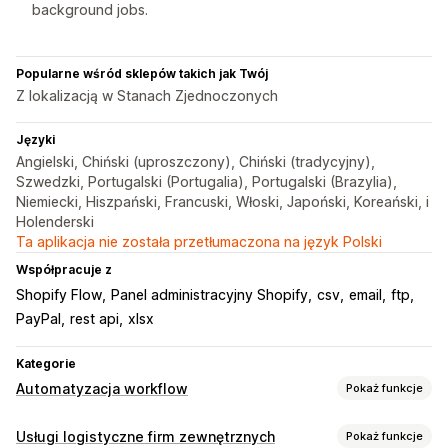
background jobs.
Popularne wśród sklepów takich jak Twój
Z lokalizacją w Stanach Zjednoczonych
Języki
Angielski, Chiński (uproszczony), Chiński (tradycyjny),
Szwedzki, Portugalski (Portugalia), Portugalski (Brazylia),
Niemiecki, Hiszpański, Francuski, Włoski, Japoński, Koreański, i
Holenderski
Ta aplikacja nie została przetłumaczona na język Polski
Współpracuje z
Shopify Flow
Panel administracyjny Shopify
csv
email
ftp
PayPal
rest api
xlsx
Kategorie
Automatyzacja workflow
Pokaż funkcje
Zadania automatyzacji
Usługi logistyczne firm zewnętrznych
Pokaż funkcje