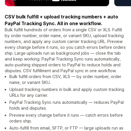
CSV bulk fulfill + upload tracking numbers + auto
PayPal Tracking Sync. All in one workflow.
Bulk fulfill hundreds of orders from a single CSV or XLS. Fulfill
by order number, order name, or variant SKU, upload tracking
numbers, and apply any custom carrier tracking URL. Preview
every change before it runs, so you catch errors before orders
ship. Large uploads run as background jobs — close the tab
and keep working. PayPal Tracking Sync runs automatically,
auto-pushing shipped orders to PayPal to reduce holds and
disputes. CSV fulfillment and PayPal sync in one workflow.
Bulk fulfill orders from CSV, XLS — by order number, order
name, or variant SKU.
Upload tracking numbers in bulk and apply custom tracking
URLs for any carrier.
PayPal Tracking Sync runs automatically — reduces PayPal
holds and disputes.
Preview every change before it runs — catch errors before
orders ship.
Auto-fulfill from email, SFTP, or FTP — large uploads run as