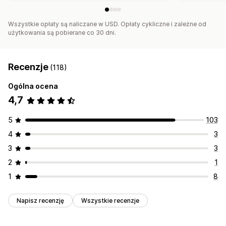
Wszystkie opłaty są naliczane w USD. Opłaty cykliczne i zależne od
użytkowania są pobierane co 30 dni.
Recenzje
(118)
Ogólna ocena
4,7
5
103
4
3
3
3
2
1
1
8
Napisz recenzję
Wszystkie recenzje