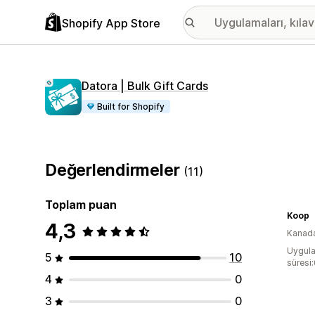
Shopify App Store
Datora | Bulk Gift Cards
Built for Shopify
Değerlendirmeler
(11)
Toplam puan
Koop
4,3
Kanad
Uygula
5
10
süresi
4
0
3
0