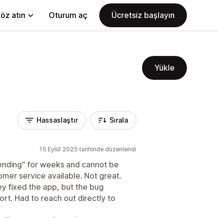
öz atın
Oturum aç
Ücretsiz başlayın
Yükle
Hassaslaştır
Sırala
15 Eylül 2025 tarihinde düzenlendi
pending" for weeks and cannot be
mer service available. Not great.
ey fixed the app, but the bug
rt. Had to reach out directly to