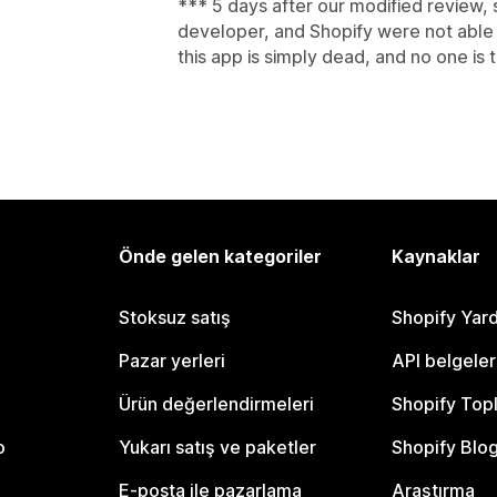
*** 5 days after our modified review, 
developer, and Shopify were not able 
this app is simply dead, and no one is t
Önde gelen kategoriler
Kaynaklar
Stoksuz satış
Shopify Yar
Pazar yerleri
API belgeler
Ürün değerlendirmeleri
Shopify Top
o
Yukarı satış ve paketler
Shopify Blo
E-posta ile pazarlama
Araştırma