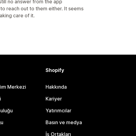
still no answer from the app
to reach out to them either. It seems
aking care of it.
Shopify
dım Merkezi
Hakkında
i
Kariyer
luluğu
Yatırımcılar
gu
Basın ve medya
İş Ortakları